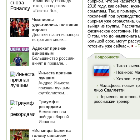
Криштиану Роналду
сборной. Что же касается ф
стал, по оценкам
2018 году, как сейчас, ну
«Газеты.Ru»,...
событием. Так, к примеру,
поколений под руководств
Чемпионы
сборная уже отработана, б
удостоились почтения
выйдя из группы. Рассчиты
короля
физическое состояние. Но 
Десятки тысяч испанцев
О том, что до чемпионата 
встретили своих...
большой срок, могут рассу
готовить уже сейчас».
«Г
Адвокат признан
виновным
Подробности
Большинство россиян
винят в провале...
›
Титов: очен
›
Новиков: М
Иньеста признан
лучшим
›
Хохлов: с г
Андрес Иньеста
›
Малафеев: новым тре
признан лучшим
либо Спаллетти
футболистом...
›
Черчесов: хотелось 
российский тренер
Триумф с
рекордами
Великолепная
победа сборной
Испании...
«Испанцы были на
голову сильнее»