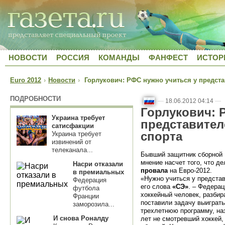
НОВОСТИ
РОССИЯ
КОМАНДЫ
ФАНФЕСТ
ИСТОР
Euro 2012
›
Новости
›
Горлукович: РФС нужно учиться у предста
ПОДРОБНОСТИ
—
18.06.2012 04:14
—
Горлукович: 
Украина требует
представител
сатисфакции
спорта
Украина требует
извинений от
телеканала...
Бывший защитник сборной 
мнение насчет того, что д
Насри отказали
провала
на Евро-2012.
в премиальных
«Нужно учиться у представ
Федерация
его слова
«СЭ»
. – Федерац
футбола
хоккейный человек, разби
Франции
поставили задачу выиграт
заморозила...
трехлетнюю программу, наз
И снова Роналду
лет не смотревший хоккей,