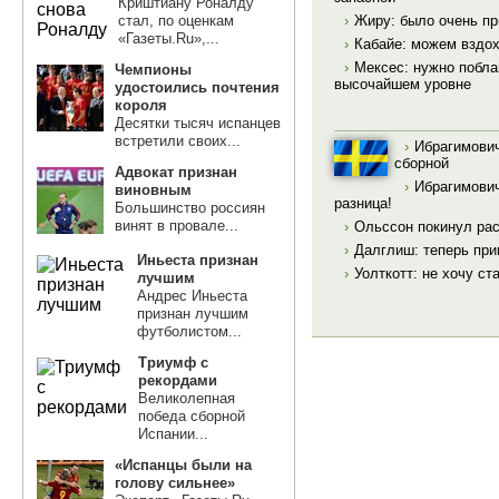
Криштиану Роналду
стал, по оценкам
›
Жиру: было очень пр
«Газеты.Ru»,...
›
Кабайе: можем вздох
›
Мексес: нужно побла
Чемпионы
высочайшем уровне
удостоились почтения
короля
Десятки тысяч испанцев
встретили своих...
›
Ибрагимович
сборной
Адвокат признан
›
Ибрагимович
виновным
разница!
Большинство россиян
винят в провале...
›
Ольссон покинул ра
›
Далглиш: теперь пр
Иньеста признан
›
Уолткотт: не хочу ст
лучшим
Андрес Иньеста
признан лучшим
футболистом...
Триумф с
рекордами
Великолепная
победа сборной
Испании...
«Испанцы были на
голову сильнее»