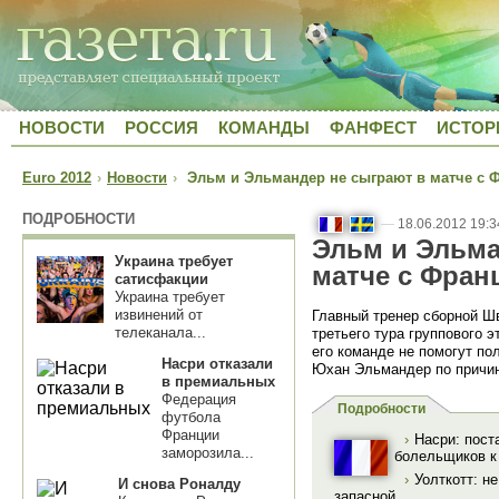
НОВОСТИ
РОССИЯ
КОМАНДЫ
ФАНФЕСТ
ИСТОР
Euro 2012
›
Новости
›
Эльм и Эльмандер не сыграют в матче с 
ПОДРОБНОСТИ
—
18.06.2012 19:3
Эльм и Эльма
Украина требует
матче с Фран
сатисфакции
Украина требует
извинений от
Главный тренер сборной Ш
телеканала...
третьего тура группового 
его команде не помогут п
Насри отказали
Юхан Эльмандер по причи
в премиальных
Федерация
Подробности
футбола
Франции
›
Насри: пост
заморозила...
болельщиков к
›
Уолткотт: не
И снова Роналду
запасной