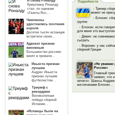
И снова Роналду
Подробности
Криштиану Роналду
стал, по оценкам
›
Тренер сбор
может не прису
«Газеты.Ru»,...
›
Блохин: сбо
Чемпионы
группе
удостоились почтения
›
Блохин: если говори
короля
для меня это выступле
Десятки тысяч испанцев
встретили своих...
›
Девич: не сомневаюс
сыграть
Адвокат признан
›
Воронин: у нас сейча
виновным
сборной Греции
Большинство россиян
винят в провале...
«Не уважаю
Иньеста признан
России»
лучшим
Андрес Иньеста
Главный трен
признан лучшим
заявил, что 
футболистом...
нечего». Шансы Андрея
англичанами Блохин...
Триумф с
рекордами
Великолепная
победа сборной
Испании...
«Испанцы были на