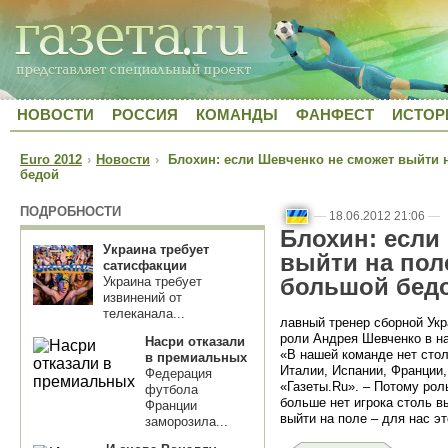
НОВОСТИ
РОССИЯ
КОМАНДЫ
ФАНФЕСТ
ИСТОР
Euro 2012
›
Новости
›
Блохин: если Шевченко не сможет выйти н
бедой
ПОДРОБНОСТИ
—
18.06.2012 21:06
—
Блохин: если
Украина требует
выйти на поле
сатисфакции
большой бед
Украина требует
извинений от
телеканала...
лавный тренер сборной Ук
роли Андрея Шевченко в н
Насри отказали
«В нашей команде нет стол
в премиальных
Италии, Испании, Франции,
Федерация
«Газеты.Ru». – Потому рол
футбола
больше нет игрока столь в
Франции
выйти на поле – для нас э
заморозила...