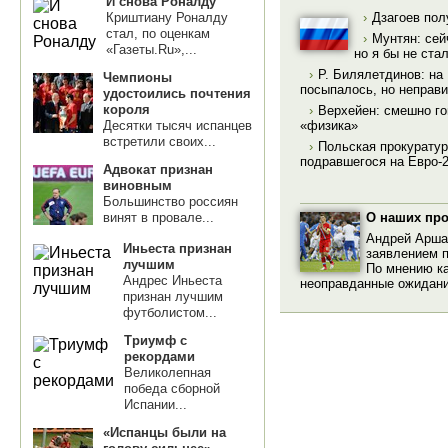
И снова Роналду
Криштиану Роналду
›
Дзагоев пол
стал, по оценкам
›
Мунтян: сей
«Газеты.Ru»,...
но я бы не ста
›
Р. Билялетдинов: на
Чемпионы
посыпалось, но неправи
удостоились почтения
короля
›
Верхейен: смешно го
Десятки тысяч испанцев
«физика»
встретили своих...
›
Польская прокуратур
подравшегося на Евро-
Адвокат признан
виновным
Большинство россиян
О наших пр
винят в провале...
Андрей Арша
Иньеста признан
заявлением п
лучшим
По мнению ка
Андрес Иньеста
неоправданные ожидани
признан лучшим
футболистом...
Триумф с
рекордами
Великолепная
победа сборной
Испании...
«Испанцы были на