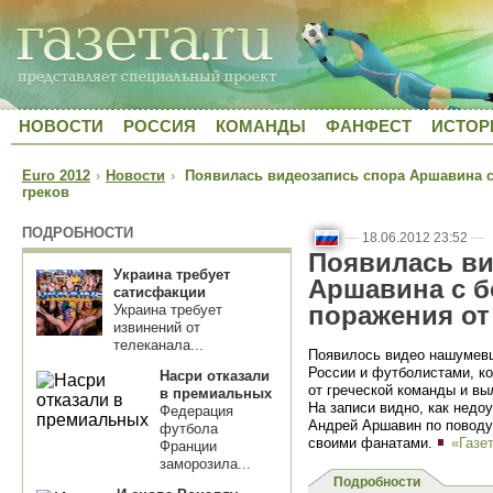
НОВОСТИ
РОССИЯ
КОМАНДЫ
ФАНФЕСТ
ИСТОР
Euro 2012
›
Новости
›
Появилась видеозапись спора Аршавина с
греков
ПОДРОБНОСТИ
—
18.06.2012 23:52
—
Появилась ви
Украина требует
Аршавина с 
сатисфакции
поражения от
Украина требует
извинений от
телеканала...
Появилось видео нашуме
России и футболистами, к
Насри отказали
от греческой команды и вы
в премиальных
На записи видно, как недо
Федерация
Андрей Аршавин по поводу 
футбола
своими фанатами.
«Газе
Франции
заморозила...
Подробности