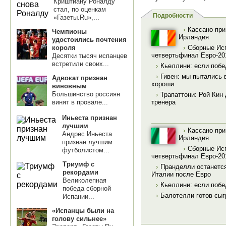
Криштиану Роналду
стал, по оценкам
Подробности
«Газеты.Ru»,...
›
Кассано при
Чемпионы
Ирландия
удостоились почтения
короля
›
Сборные Ис
четвертьфинал Евро-20
Десятки тысяч испанцев
встретили своих...
›
Кьеллини: если побе
›
Гивен: мы пытались 
Адвокат признан
хороши
виновным
Большинство россиян
›
Трапаттони: Рой Кин
винят в провале...
тренера
Иньеста признан
лучшим
›
Кассано при
Андрес Иньеста
Ирландия
признан лучшим
›
Сборные Ис
футболистом...
четвертьфинал Евро-20
Триумф с
›
Пранделли останется
рекордами
Италии после Евро
Великолепная
›
Кьеллини: если побе
победа сборной
›
Балотелли готов сыг
Испании...
«Испанцы были на
голову сильнее»