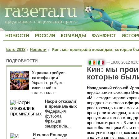
НОВОСТИ
РОССИЯ
КОМАНДЫ
ФАНФЕСТ
ИСТОР
Euro 2012
›
Новости
›
Кин: мы проиграли командам, которые бы
ПОДРОБНОСТИ
—
19.06.2012 01:0
Кин: мы прои
Украина требует
которые были
сатисфакции
Украина требует
извинений от
Нападающий сборной Ирла
телеканала...
поражение от команды Ит
«Мы сегодня играли хорошо
Насри отказали
передает его слова
офици
в премиальных
расстроены, что не смогли 
Федерация
проиграли командам, кото
футбола
пропустили гол со стандар
Франции
прошлых играх мы были хор
заморозила...
наши болельщики были вел
выступить хорошо, как мы 
И снова Роналду
заслуживает успеха, так э