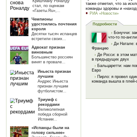
Криштиану Роналду
также отметил, что за иск
стал, по оценкам
команды здоровы и «наход
«Газеты.Ru»,...
РИА «Новости»
Чемпионы
удостоились почтения
Подробности
короля
›
Бонуччи: за
Десятки тысяч испанцев
что-то по-англ
встретили своих...
›
Ди Натале: 
Адвокат признан
Францию
виновным
›
Де Росси: в этом ма
Большинство россиян
в предыдущих двух
винят в провале...
›
Бальцаретти: нам п
Евро
Иньеста признан
лучшим
›
Пирло: я провел один
Андрес Иньеста
команда вышла в плей
признан лучшим
футболистом...
Триумф с
рекордами
Великолепная
победа сборной
Испании...
«Испанцы были на
голову сильнее»