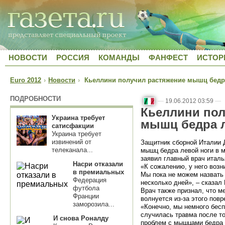
НОВОСТИ
РОССИЯ
КОМАНДЫ
ФАНФЕСТ
ИСТОР
Euro 2012
›
Новости
›
Кьеллини получил растяжение мышц бедра
ПОДРОБНОСТИ
—
19.06.2012 03:59
—
Кьеллини пол
Украина требует
мышц бедра л
сатисфакции
Украина требует
извинений от
Защитник сборной Италии 
телеканала...
мышц бедра левой ноги в 
заявил главный врач итал
Насри отказали
«К сожалению, у него воз
в премиальных
Мы пока не можем назвать
Федерация
несколько дней», – сказал
футбола
Врач также признал, что м
Франции
волнуется из-за этого пов
заморозила...
«Конечно, мы немного бесп
случилась травма после то
И снова Роналду
проблем с мышцами бедра д