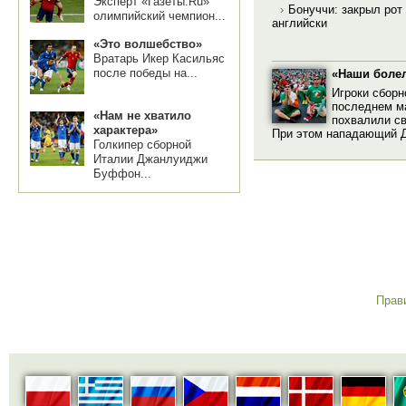
Эксперт «Газеты.Ru»
›
Бонуччи: закрыл рот 
олимпийский чемпион...
английски
«Это волшебство»
Вратарь Икер Касильяс
после победы на...
«Наши боле
Игроки сборн
последнем ма
«Нам не хватило
похвалили св
характера»
При этом нападающий Д
Голкипер сборной
Италии Джанлуиджи
Буффон...
Прав