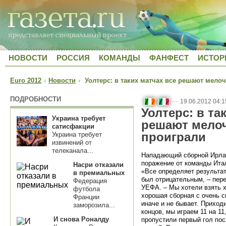
НОВОСТИ
РОССИЯ
КОМАНДЫ
ФАНФЕСТ
ИСТОР
Euro 2012
›
Новости
›
Уолтерс: в таких матчах все решают мелоч
ПОДРОБНОСТИ
—
19.06.2012 04:1
Уолтерс: в та
Украина требует
решают мелоч
сатисфакции
проиграли
Украина требует
извинений от
телеканала...
Нападающий сборной Ирла
поражение от команды Ит
Насри отказали
«Все определяет результат,
в премиальных
был отрицательным, – пер
Федерация
УЕФА. – Мы хотели взять хо
футбола
хорошая сборная с очень с
Франции
иначе и не бывает. Приходи
заморозила...
концов, мы играем 11 на 11
И снова Роналду
пропустили первый гол пос