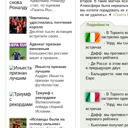
Криштиану Роналду
второй. В таких матчах вс
стал, по оценкам
Атмосфера была нереально
«Газеты.Ru»,...
мы хотели порадовать их х
но не удалось».
«Газета
Чемпионы
удостоились почтения
Подробности
короля
Десятки тысяч испанцев
›
В Торонто в
встретили своих...
застрелен оди
›
Уорд: мы сы
Адвокат признан
встречах
виновным
Большинство россиян
›
Дафф: мы противост
мирового рейтинга
винят в провале...
›
Де Росси: в этом ма
Иньеста признан
в предыдущих двух
лучшим
›
Бальцаретти: нам п
Андрес Иньеста
Евро
признан лучшим
футболистом...
Триумф с
›
В Торонто в
рекордами
застрелен оди
Великолепная
›
Уорд: мы сы
победа сборной
встречах
Испании...
›
Дафф: мы противост
мирового рейтинга
«Испанцы были на
голову сильнее»
›
Кьеллини получил р