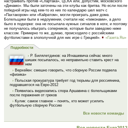
настраивать против «Спартака», ЦСКА или, допустим, московского
«Динамо». Мы были заточены на эти клубы как бритва. Но если после
победной игры над кем-то из них по календарю шел матч с
«Пахтакором» или «Кайратом», могли проиграть даже дома.
Болельщики были в недоумении, считали нас «пижонами», а дело
было в подкорке: она не посылала нужных сигналов в ноги, и поэтому
не получалось обыграть соперников, которые были заведомо ниже
классом. Примерно то же, думаю, происходило с российскими
футболистами в злополучной для них игре с Грецией».
«Газета.Ru»
Подробности
›
Р. Билялетдинов: на Игнашевича сейчас много
шишек посыпалось, но неправильно ставить крест на
нем
›
Верхейен: смешно говорить, что сборную России подвела
«физика»
›
Польская прокуратура требует год тюрьмы для россиянина,
подравшегося на Евро-2012
›
Появилась видеозапись спора Аршавина с болельщиками
после поражения от греков
›
Кулик: самое главное -- понять, кто может усилить
футбольную сборную Россию
Все новости команды
Все новости Euro2012