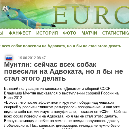
ДЫ
ФАНФЕСТ
ИСТОРИЯ
ФОТО
МАТЧИ
СТАТИСТИК
всех собак повесили на Адвоката, но я бы не стал этого делать
—
19.06.2012 08:47
—
Мунтян: сейчас всех собак
повесили на Адвоката, но я бы не
стал этого делать
Бывший полузащитник киевского «Динамо» и сборной СССР
Владимир Мунтян высказался о выступлении сборной России на
Евро-2012.
«Боюсь, что после эффектной и крупной победы над чешской
сборной у россиян слишком разыгралось воображение, и они уже
видели себя как минимум в полуфинале, – сказал он
«СЭ»
. – Сейчас
всех собак повесили на Адвоката, но я бы не стал этого делать.
Вернуть команду с небес на землю не всегда получалось даже у
Лобановского. Нас, киевских динамовцев, никогда не нужно было