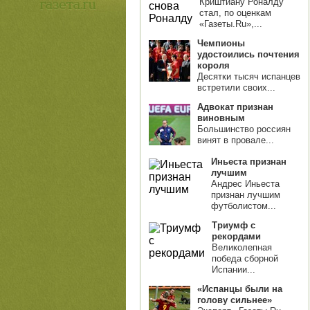
Криштиану Роналду
стал, по оценкам
«Газеты.Ru»,...
Чемпионы
удостоились почтения
короля
Десятки тысяч испанцев
встретили своих...
Адвокат признан
виновным
Большинство россиян
винят в провале...
Иньеста признан
лучшим
Андрес Иньеста
признан лучшим
футболистом...
Триумф с
рекордами
Великолепная
победа сборной
Испании...
«Испанцы были на
голову сильнее»