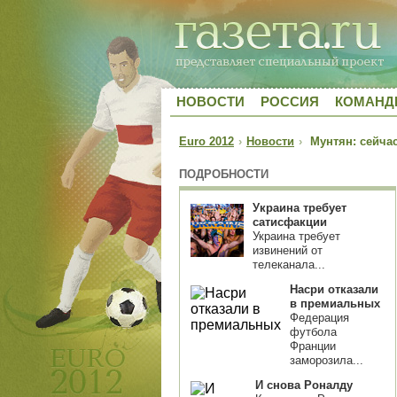
НОВОСТИ
РОССИЯ
КОМАН
Euro 2012
›
Новости
›
Мунтян: сейчас 
ПОДРОБНОСТИ
Украина требует
сатисфакции
Украина требует
извинений от
телеканала...
Насри отказали
в премиальных
Федерация
футбола
Франции
заморозила...
И снова Роналду