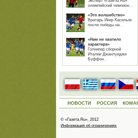
Эксперт «Газеты.Ru»
олимпийский чемпион...
«Это волшебство»
Вратарь Икер Касильяс
после победы на...
«Нам не хватило
характера»
Голкипер сборной
Италии Джанлуиджи
Буффон...
НОВОСТИ
РОССИЯ
КОМА
© «Газета.Ru», 2012
Информация об ограничениях