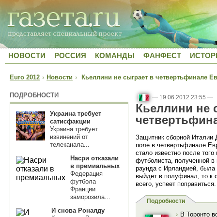
НОВОСТИ
РОССИЯ
КОМАНДЫ
ФАНФЕСТ
ИСТОР
Euro 2012
›
Новости
›
Кьеллини не сыграет в четвертьфинале Ев
ПОДРОБНОСТИ
—
19.06.2012 23:55
—
Кьеллини не 
Украина требует
четвертьфина
сатисфакции
Украина требует
извинений от
Защитник сборной Италии 
телеканала...
поле в четвертьфинале Ев
стало известно после того
Насри отказали
футболиста, полученной в 
в премиальных
раунда с Ирландией, была
Федерация
выйдет в полуфинал, то к
футбола
всего, успеет поправиться
Франции
заморозила...
Подробности
И снова Роналду
›
В Торонто в