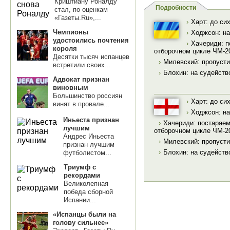
Криштиану Роналду
Подробности
стал, по оценкам
«Газеты.Ru»,...
›
Харт: до си
Чемпионы
›
Ходжсон: на
удостоились почтения
›
Хачериди: п
короля
отборочном цикле ЧМ-2
Десятки тысяч испанцев
›
Милевский: пропусти
встретили своих...
›
Блохин: на судейств
Адвокат признан
виновным
Большинство россиян
›
Харт: до си
винят в провале...
›
Ходжсон: на
Иньеста признан
›
Хачериди: постараем
лучшим
отборочном цикле ЧМ-2
Андрес Иньеста
›
Милевский: пропусти
признан лучшим
›
Блохин: на судейств
футболистом...
Триумф с
рекордами
Великолепная
победа сборной
Испании...
«Испанцы были на
голову сильнее»