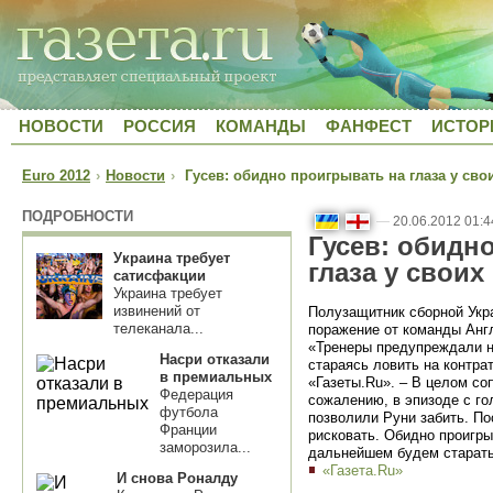
НОВОСТИ
РОССИЯ
КОМАНДЫ
ФАНФЕСТ
ИСТОР
Euro 2012
›
Новости
›
Гусев: обидно проигрывать на глаза у св
ПОДРОБНОСТИ
—
20.06.2012 01:4
Гусев: обидн
Украина требует
глаза у свои
сатисфакции
Украина требует
извинений от
Полузащитник сборной Укр
телеканала...
поражение от команды Ан
«Тренеры предупреждали на
Насри отказали
стараясь ловить на контра
в премиальных
«Газеты.Ru». – В целом со
Федерация
сожалению, в эпизоде с го
футбола
позволили Руни забить. По
Франции
рисковать. Обидно проигры
заморозила...
дальнейшем будем старатьс
«Газета.Ru»
И снова Роналду