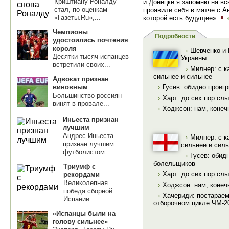
Криштиану Роналду
и Донецке я запомню на вс
стал, по оценкам
проявили себя в матче с А
«Газеты.Ru»,...
которой есть будущее».
Чемпионы
Подробности
удостоились почтения
короля
›
Шевченко и 
Десятки тысяч испанцев
Украины
встретили своих...
›
Милнер: с к
сильнее и сильнее
Адвокат признан
виновным
›
Гусев: обидно проиг
Большинство россиян
›
Харт: до сих пор с
винят в провале...
›
Ходжсон: нам, конеч
Иньеста признан
лучшим
Андрес Иньеста
›
Милнер: с к
признан лучшим
сильнее и сил
футболистом...
›
Гусев: обид
болельщиков
Триумф с
›
Харт: до сих пор с
рекордами
Великолепная
›
Ходжсон: нам, конеч
победа сборной
›
Хачериди: постараем
Испании...
отборочном цикле ЧМ-2
«Испанцы были на
голову сильнее»