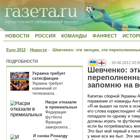
НОВОСТИ
РОССИЯ
КОМАНДЫ
ФАНФЕСТ
ИСТОР
Euro 2012
›
Новости
›
Шевченко: эти эмоции, эти переполненны
ПОДРОБНОСТИ
—
20.06.2012 02:0
Шевченко: эт
Украина требует
переполненн
сатисфакции
запомню на в
Украина требует
извинений от
телеканала...
Капитан сборной Украины 
поражение от команды Ан
Насри отказали
«Я не вышел на поле в осн
в премиальных
его слова корреспондент «
Федерация
попадали по одному и том
футбола
должны играть те футболис
Франции
если бы потребовалась мо
заморозила...
Это был мой первый и посл
И снова Роналду
у меня все же был. Эти эм