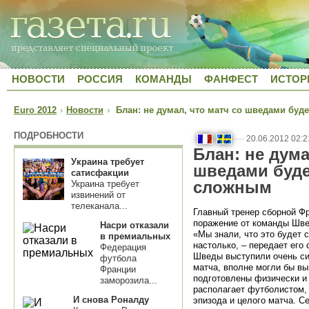
НОВОСТИ
РОССИЯ
КОМАНДЫ
ФАНФЕСТ
ИСТОР
Euro 2012
›
Новости
›
Блан: не думал, что матч со шведами буд
ПОДРОБНОСТИ
—
20.06.2012 02:2
Блан: не дума
Украина требует
шведами буде
сатисфакции
сложным
Украина требует
извинений от
телеканала...
Главный тренер сборной Ф
поражение от команды Шв
Насри отказали
«Мы знали, что это будет 
в премиальных
настолько, – передает его
Федерация
Шведы выступили очень сил
футбола
матча, вполне могли бы вы
Франции
подготовлены физически и 
заморозила...
располагает футболистом,
И снова Роналду
эпизода и целого матча. С