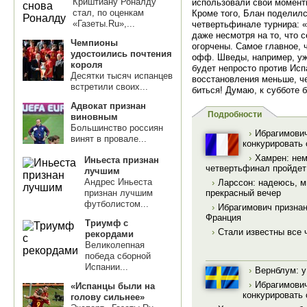
Криштиану Роналду
использовали свои моменты
стал, по оценкам
Кроме того, Блан поделилс
«Газеты.Ru»,...
четвертьфинале турнира: 
даже несмотря на то, что 
Чемпионы
огорчены. Самое главное, 
удостоились почтения
офф. Шведы, например, уж
короля
будет непросто против Исп
Десятки тысяч испанцев
восстановления меньше, ч
встретили своих...
биться! Думаю, к субботе 
Адвокат признан
Подробности
виновным
Большинство россиян
›
Ибрагимович
винят в провале...
конкурировать
›
Хамрен: нем
Иньеста признан
четвертьфинал пройдет
лучшим
Андрес Иньеста
›
Ларссон: надеюсь, 
признан лучшим
прекрасный вечер
футболистом...
›
Ибрагимович признан
Франция
Триумф с
›
Стали известны все
рекордами
Великолепная
победа сборной
Испании...
›
Вернблум: у
›
Ибрагимович
«Испанцы были на
конкурировать
голову сильнее»