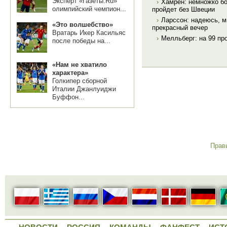
Эксперт «Газеты.Ru»
›
Хамрен: немножко бо
олимпийский чемпион...
пройдет без Швеции
›
Ларссон: надеюсь, 
«Это волшебство»
прекрасный вечер
Вратарь Икер Касильяс
›
Мелльберг: на 99 пр
после победы на...
«Нам не хватило
характера»
Голкипер сборной
Италии Джанлуиджи
Буффон...
Прав