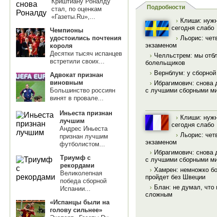
Криштиану Роналду
Подробности
стал, по оценкам
«Газеты.Ru»,...
›
Клиши: нужн
сегодня слабо
Чемпионы
удостоились почтения
›
Льорис: чет
экзаменом
короля
Десятки тысяч испанцев
›
Челльстрем: мы отб
встретили своих...
болельщиков
›
Вернблум: у сборно
Адвокат признан
виновным
›
Ибрагимович: снова 
Большинство россиян
с лучшими сборными м
винят в провале...
Иньеста признан
›
Клиши: нужн
лучшим
сегодня слабо
Андрес Иньеста
›
Льорис: чет
признан лучшим
экзаменом
футболистом...
›
Ибрагимович: снова 
Триумф с
с лучшими сборными м
рекордами
›
Хамрен: немножко бо
Великолепная
пройдет без Швеции
победа сборной
›
Блан: не думал, что
Испании...
сложным
«Испанцы были на
голову сильнее»