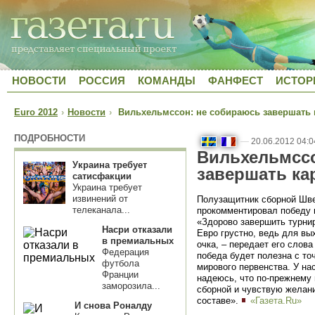
НОВОСТИ
РОССИЯ
КОМАНДЫ
ФАНФЕСТ
ИСТОР
Euro 2012
›
Новости
›
Вильхельмссон: не собираюсь завершать 
ПОДРОБНОСТИ
—
20.06.2012 04:0
Вильхельмссо
Украина требует
завершать ка
сатисфакции
Украина требует
извинений от
Полузащитник сборной Шв
телеканала...
прокомментировал победу
«Здорово завершить турнир
Насри отказали
Евро грустно, ведь для вы
в премиальных
очка, – передает его слов
Федерация
победа будет полезна с то
футбола
мирового первенства. У на
Франции
надеюсь, что по-прежнему 
заморозила...
сборной и чувствую желани
составе».
«Газета.Ru»
И снова Роналду