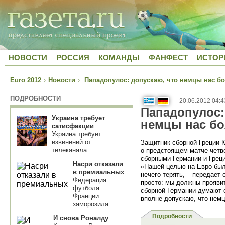
НОВОСТИ
РОССИЯ
КОМАНДЫ
ФАНФЕСТ
ИСТОР
Euro 2012
›
Новости
›
Пападопулос: допускаю, что немцы нас бо
ПОДРОБНОСТИ
—
20.06.2012 04:4
Пападопулос:
Украина требует
немцы нас бо
сатисфакции
Украина требует
извинений от
Защитник сборной Греции 
телеканала...
о предстоящем матче чет
сборными Германии и Греци
Насри отказали
«Нашей целью на Евро был
в премиальных
нечего терять, – передает
Федерация
просто: мы должны проявит
футбола
сборной Германии думают о
Франции
вполне допускаю, что немц
заморозила...
Подробности
И снова Роналду