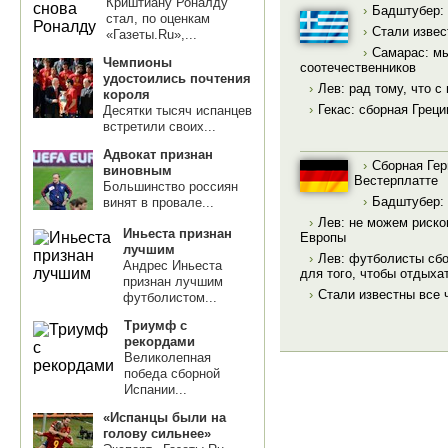
Криштиану Роналду
›
Бадштубер: 
стал, по оценкам
›
Стали извес
«Газеты.Ru»,...
›
Самарас: мы
Чемпионы
соотечественников
удостоились почтения
›
Лев: рад тому, что с
короля
›
Гекас: сборная Грец
Десятки тысяч испанцев
встретили своих...
Адвокат признан
›
Сборная Ге
виновным
Вестерплатте
Большинство россиян
›
Бадштубер: 
винят в провале...
›
Лев: не можем риско
Иньеста признан
Европы
лучшим
›
Лев: футболисты сбо
Андрес Иньеста
для того, чтобы отдыха
признан лучшим
›
Стали известны все
футболистом...
Триумф с
рекордами
Великолепная
победа сборной
Испании...
«Испанцы были на
голову сильнее»