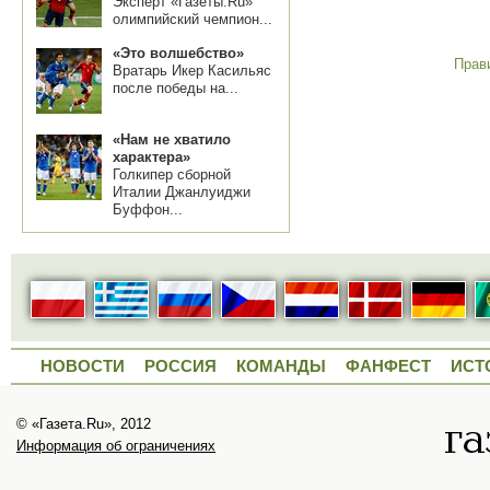
Эксперт «Газеты.Ru»
олимпийский чемпион...
«Это волшебство»
Прав
Вратарь Икер Касильяс
после победы на...
«Нам не хватило
характера»
Голкипер сборной
Италии Джанлуиджи
Буффон...
НОВОСТИ
РОССИЯ
КОМАНДЫ
ФАНФЕСТ
ИСТ
© «Газета.Ru», 2012
Информация об ограничениях