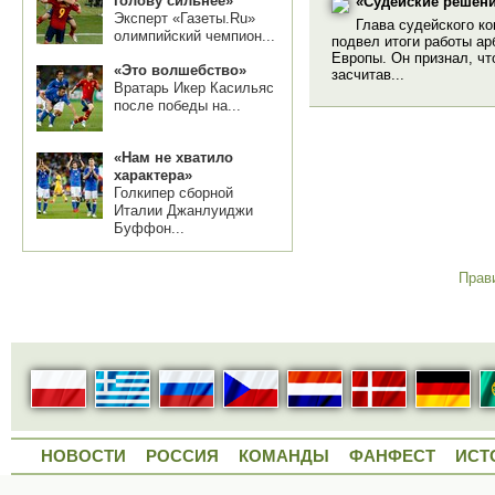
голову сильнее»
«Судейские решени
Эксперт «Газеты.Ru»
Глава судейского к
олимпийский чемпион...
подвел итоги работы ар
Европы. Он признал, чт
«Это волшебство»
засчитав...
Вратарь Икер Касильяс
после победы на...
«Нам не хватило
характера»
Голкипер сборной
Италии Джанлуиджи
Буффон...
Прав
НОВОСТИ
РОССИЯ
КОМАНДЫ
ФАНФЕСТ
ИСТ