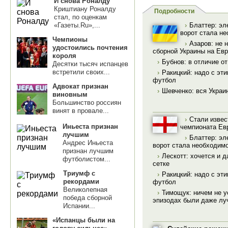
И снова Роналду
Криштиану Роналду
Подробности
стал, по оценкам
«Газеты.Ru»,...
›
Блаттер: эл
ворот стала н
Чемпионы
›
Азаров: не 
удостоились почтения
сборной Украины на Ев
короля
›
Бубнов: в отличие от
Десятки тысяч испанцев
встретили своих...
›
Ракицкий: надо с эт
футбол
Адвокат признан
›
Шевченко: вся Украи
виновным
Большинство россиян
винят в провале...
›
Стали изве
Иньеста признан
чемпионата Ев
лучшим
›
Блаттер: эл
Андрес Иньеста
ворот стала необходим
признан лучшим
›
Лескотт: хочется и 
футболистом...
сетке
Триумф с
›
Ракицкий: надо с эт
рекордами
футбол
Великолепная
›
Тимощук: ничем не у
победа сборной
эпизодах были даже лу
Испании...
«Испанцы были на