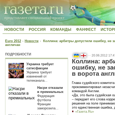
НОВОСТИ
РОССИЯ
КОМАНДЫ
ФАНФЕСТ
ИСТОР
Euro 2012
›
Новости
›
Коллина: арбитры допустили ошибку, не за
англичан
ПОДРОБНОСТИ
—
20.06.2012 17:4
Коллина: арб
Украина требует
ошибку, не за
сатисфакции
в ворота анг
Украина требует
извинений от
телеканала...
Глава судейского комитет
прокомментировал незасчит
Насри отказали
командой Англии.
в премиальных
«Да, это была судейская 
Федерация
– передает его слова корр
футбола
решения на поле принимают
Франции
это единственная ошибка, 
заморозила...
«Газета.Ru»