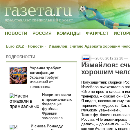
НОВОСТИ
РОССИЯ
КОМАНДЫ
ФАНФЕСТ
ИСТОР
Euro 2012
›
Новости
›
Измайлов: считаю Адвоката хорошим чело
ПОДРОБНОСТИ
—
20.06.2012 22:28
—
Измайлов: сч
Украина требует
хорошим чело
сатисфакции
Украина требует
извинений от
Полузащитник сборной Рос
телеканала...
Измайлов высказался о раб
«Это не просто слова: я и
Насри отказали
тренером, – сказал он
«СЭ
в премиальных
Я видел, насколько ему тя
Федерация
терпение и мудрость. Как к
футбола
глубоким уважением».
Франции
Также футболист высказал
заморозила...
России. «Не анализировал, 
делать, – добавил он. – О
И снова Роналду
каждое будет иметь право 