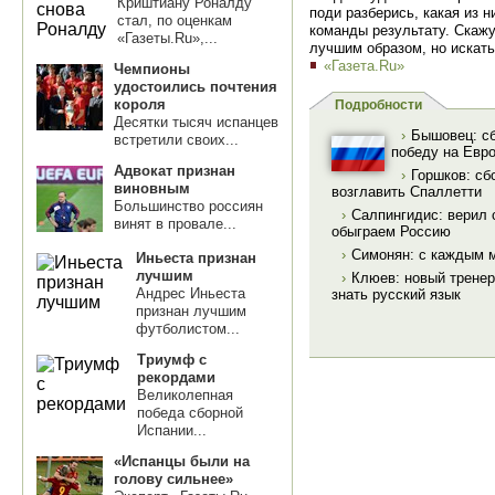
Криштиану Роналду
поди разберись, какая из 
стал, по оценкам
команды результату. Скажу 
«Газеты.Ru»,...
лучшим образом, но искать
«Газета.Ru»
Чемпионы
удостоились почтения
короля
Подробности
Десятки тысяч испанцев
›
Бышовец: сб
встретили своих...
победу на Евро
Адвокат признан
›
Горшков: с
виновным
возглавить Спаллетти
Большинство россиян
›
Салпингидис: верил 
винят в провале...
обыграем Россию
›
Симонян: с каждым м
Иньеста признан
лучшим
›
Клюев: новый тренер
Андрес Иньеста
знать русский язык
признан лучшим
футболистом...
Триумф с
рекордами
Великолепная
победа сборной
Испании...
«Испанцы были на
голову сильнее»