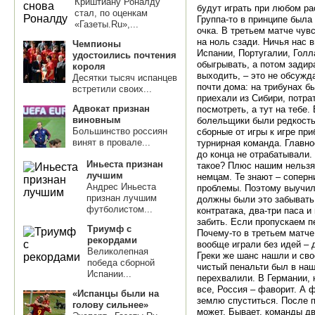
Криштиану Роналду
будут играть при любом ра
стал, по оценкам
Группа-то в принципе была 
«Газеты.Ru»,...
очка. В третьем матче чувс
на ноль сзади. Ничья нас 
Чемпионы
Испании, Португалии, Голл
удостоились почтения
обыгрывать, а потом задир
короля
выходить, – это не обсужд
Десятки тысяч испанцев
почти дома: на трибунах 
встретили своих...
приехали из Сибири, потра
Адвокат признан
посмотреть, а тут на тебе.
виновным
болельщики были редкость
Большинство россиян
сборные от игры к игре при
винят в провале...
турнирная команда. Главно
до конца не отрабатывали. 
Иньеста признан
такое? Плюс нашим нельзя 
лучшим
немцам. Те знают – соперни
Андрес Иньеста
проблемы. Поэтому выучил
признан лучшим
должны были это забывать.
футболистом...
контратака, два-три паса 
забить. Если пропускаем п
Триумф с
Почему-то в третьем матче
рекордами
вообще играли без идей – 
Великолепная
Греки же шанс нашли и сво
победа сборной
чистый пенальти был в наш
Испании...
перехвалили. В Германии, 
все, Россия – фаворит. А
«Испанцы были на
землю спуститься. После п
голову сильнее»
может. Бывает, команды дв