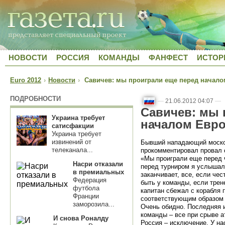
НОВОСТИ
РОССИЯ
КОМАНДЫ
ФАНФЕСТ
ИСТОР
Euro 2012
›
Новости
›
Савичев: мы проиграли еще перед начало
ПОДРОБНОСТИ
—
21.06.2012 04:07
—
Савичев: мы 
Украина требует
началом Евро
сатисфакции
Украина требует
извинений от
Бывший нападающий моско
телеканала...
прокомментировал провал 
«Мы проиграли еще перед 
Насри отказали
перед турниром я услышал
в премиальных
заканчивает, все, если чес
Федерация
быть у команды, если трен
футбола
капитан сбежал с корабля 
Франции
соответствующим образом н
заморозила...
Очень обидно. Последняя 
команды – все при срыве а
И снова Роналду
Россия – исключение. У нас