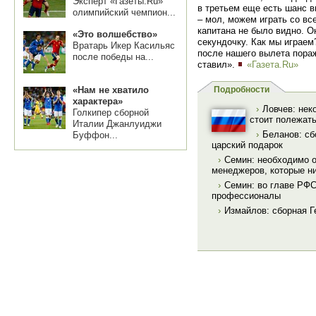
Эксперт «Газеты.Ru»
в третьем еще есть шанс в
олимпийский чемпион...
– мол, можем играть со вс
капитана не было видно. О
«Это волшебство»
секундочку. Как мы играем
Вратарь Икер Касильяс
после нашего вылета пораж
после победы на...
ставил».
«Газета.Ru»
«Нам не хватило
Подробности
характера»
›
Ловчев: нек
Голкипер сборной
стоит полежат
Италии Джанлуиджи
›
Беланов: сб
Буффон...
царский подарок
›
Семин: необходимо о
менеджеров, которые н
›
Семин: во главе РФ
профессионалы
›
Измайлов: сборная Г