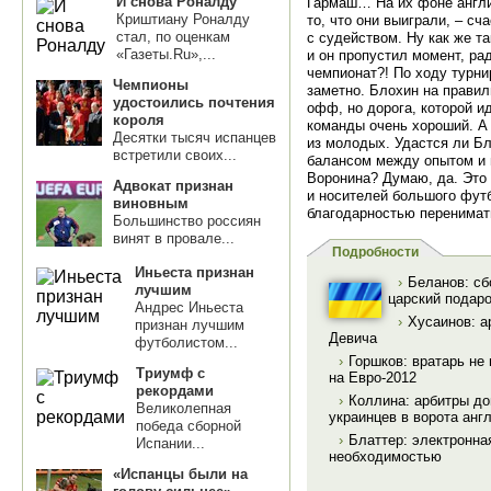
И снова Роналду
Гармаш… На их фоне англич
Криштиану Роналду
то, что они выиграли, – с
стал, по оценкам
с судейством. Ну как же та
«Газеты.Ru»,...
и он пропустил момент, рад
чемпионат?! По ходу турни
Чемпионы
заметно. Блохин на правил
удостоились почтения
офф, но дорога, которой и
короля
команды очень хороший. А
Десятки тысяч испанцев
из молодых. Удастся ли Бл
встретили своих...
балансом между опытом и 
Воронина? Думаю, да. Это 
Адвокат признан
и носителей большого футбо
виновным
благодарностью перенимат
Большинство россиян
винят в провале...
Подробности
Иньеста признан
›
Беланов: сб
лучшим
царский подар
Андрес Иньеста
›
Хусаинов: а
признан лучшим
Девича
футболистом...
›
Горшков: вратарь не 
Триумф с
на Евро-2012
рекордами
›
Коллина: арбитры до
Великолепная
украинцев в ворота анг
победа сборной
›
Блаттер: электронна
Испании...
необходимостью
«Испанцы были на