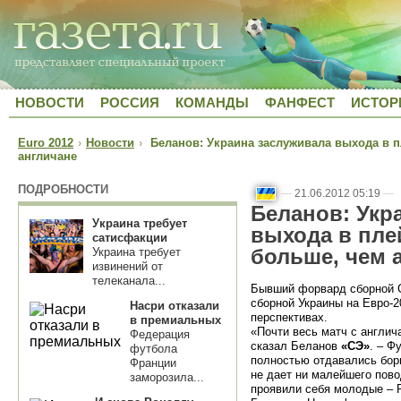
НОВОСТИ
РОССИЯ
КОМАНДЫ
ФАНФЕСТ
ИСТОР
Euro 2012
›
Новости
›
Беланов: Украина заслуживала выхода в п
англичане
ПОДРОБНОСТИ
—
21.06.2012 05:19
—
Беланов: Укр
Украина требует
выхода в пле
сатисфакции
больше, чем 
Украина требует
извинений от
телеканала...
Бывший форвард сборной 
сборной Украины на Евро-2
Насри отказали
перспективах.
в премиальных
«Почти весь матч с англич
Федерация
сказал Беланов
«СЭ»
. – Ф
футбола
полностью отдавались борь
Франции
не дает ни малейшего пов
заморозила...
проявили себя молодые – Р