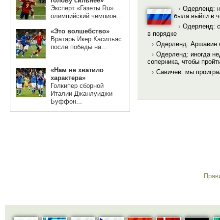
голову сильнее»
Эксперт «Газеты.Ru»
›
Одерленд: 
олимпийский чемпион...
была выйти в 
›
Одерленд: с
«Это волшебство»
в порядке
Вратарь Икер Касильяс
›
Одерленд: Аршавин 
после победы на...
›
Одерленд: иногда не
соперника, чтобы прой
«Нам не хватило
›
Савичев: мы проигра
характера»
Голкипер сборной
Италии Джанлуиджи
Буффон...
Прав