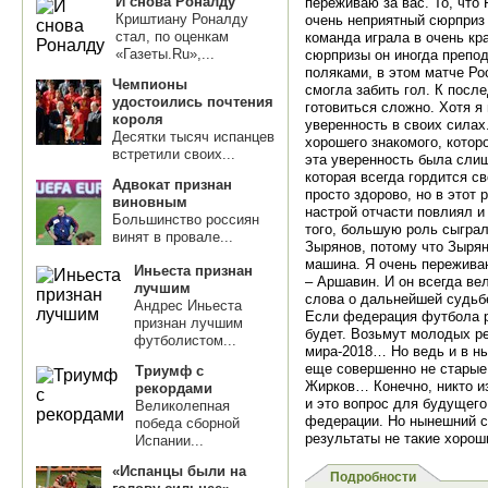
И снова Роналду
переживаю за вас. То, что
Криштиану Роналду
очень неприятный сюрприз 
стал, по оценкам
команда играла в очень кра
«Газеты.Ru»,...
сюрпризы он иногда препод
поляками, в этом матче Ро
Чемпионы
смогла забить гол. К пос
удостоились почтения
готовиться сложно. Хотя я
короля
уверенность в своих силах
Десятки тысяч испанцев
хорошего знакомого, которо
встретили своих...
эта уверенность была слиш
которая всегда гордится с
Адвокат признан
просто здорово, но в этот
виновным
настрой отчасти повлиял и 
Большинство россиян
того, большую роль сыграл
винят в провале...
Зырянов, потому что Зырян
машина. Я очень пережива
Иньеста признан
– Аршавин. И он всегда вел
лучшим
слова о дальнейшей судьбе
Андрес Иньеста
Если федерация футбола р
признан лучшим
будет. Возьмут молодых ре
футболистом...
мира-2018… Но ведь и в ны
еще совершенно не старые:
Триумф с
Жирков… Конечно, никто из 
рекордами
и это вопрос для будущего
Великолепная
федерации. Но нынешний с
победа сборной
результаты не такие хоро
Испании...
«Испанцы были на
Подробности