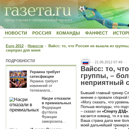
НОВОСТИ
РОССИЯ
КОМАНДЫ
ФАНФЕСТ
ИСТОР
Euro 2012
›
Новости
›
Вайсс: то, что Россия не вышла из группы
сюрприз для меня
ПОДРОБНОСТИ
—
21.06.2012 07:49
—
Вайсс: то, чт
Украина требует
группы, – бо
сатисфакции
неприятный 
Украина требует
извинений от
телеканала...
Бывший главный тренер Сл
мнение о провале сборной 
Насри отказали
«Могу сказать, что уровень
в премиальных
Польша молодцы, что подг
Федерация
– сказал он
«Спорту ДЗД»
футбола
касается команд, то я в в
Франции
Ваша страна дала мне боль
заморозила...
моей дальнейшей тренерско