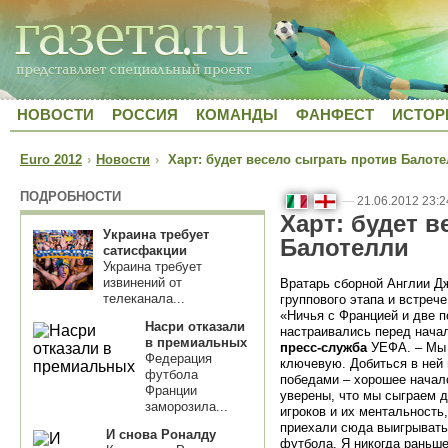
НОВОСТИ
РОССИЯ
КОМАНДЫ
ФАНФЕСТ
ИСТОР
Euro 2012
›
Новости
›
Харт: будет весело сыграть против Балот
ПОДРОБНОСТИ
—
21.06.2012 23:2
Харт: будет 
Украина требует
Балотелли
сатисфакции
Украина требует
извинений от
Вратарь сборной Англии Д
телеканала...
группового этапа и встреч
«Ничья с Францией и две п
Насри отказали
настраивались перед начал
в премиальных
пресс-служба
УЕФА. – Мы 
Федерация
ключевую. Добиться в ней 
футбола
победами – хорошее начал
Франции
уверены, что мы сыграем до
заморозила...
игроков и их ментальность
приехали сюда выигрывать
И снова Роналду
футбола. Я никогда раньше