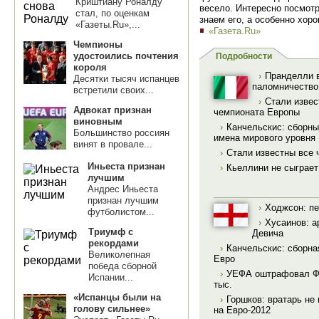
Криштиану Роналду
весело. Интересно посмотр
стал, по оценкам
знаем его, а особенно хоро
«Газеты.Ru»,...
«Газета.Ru»
Чемпионы
удостоились почтения
Подробности
короля
›
Пранделли 
Десятки тысяч испанцев
паломничество
встретили своих...
›
Стали изве
Адвокат признан
чемпионата Европы
виновным
›
Канчельскис: сборны
Большинство россиян
имена мирового уровня
винят в провале...
›
Стали известны все
Иньеста признан
›
Кьеллини не сыграет
лучшим
Андрес Иньеста
признан лучшим
›
Ходжсон: пе
футболистом...
›
Хусаинов: а
Триумф с
Девича
рекордами
›
Канчельскис: сборна
Великолепная
Евро
победа сборной
›
УЕФА оштрафовал Фу
Испании...
тыс.
«Испанцы были на
›
Горшков: вратарь не 
голову сильнее»
на Евро-2012