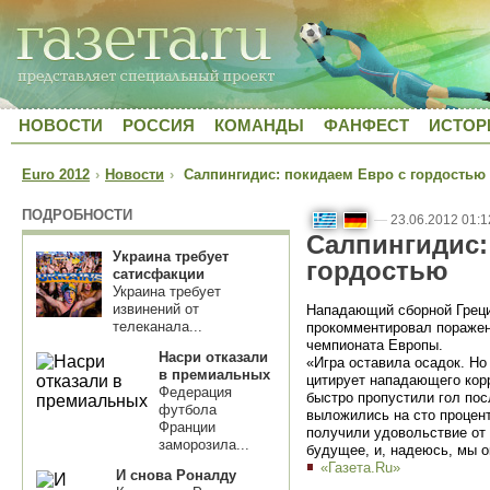
НОВОСТИ
РОССИЯ
КОМАНДЫ
ФАНФЕСТ
ИСТОР
Euro 2012
›
Новости
›
Салпингидис: покидаем Евро с гордостью
ПОДРОБНОСТИ
—
23.06.2012 01:1
Салпингидис:
Украина требует
гордостью
сатисфакции
Украина требует
извинений от
Нападающий сборной Грец
телеканала...
прокомментировал поражен
чемпионата Европы.
Насри отказали
«Игра оставила осадок. Но
в премиальных
цитирует нападающего кор
Федерация
быстро пропустили гол пос
футбола
выложились на сто процен
Франции
получили удовольствие от 
заморозила...
будущее, и, надеюсь, мы о
«Газета.Ru»
И снова Роналду