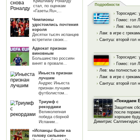
Криштиану Роналду
Подробности
стал, по оценкам
«Газеты.Ru»,...
›
Торосидис: 
Чемпионы
›
Гомес: гол 
удостоились почтения
›
Лев: мы пол
короля
›
Лам: в игре с грека
Десятки тысяч испанцев
встретили своих...
›
Сантуш: второй гол 
Адвокат признан
виновным
›
Торосидис: 
Большинство россиян
винят в провале...
›
Гомес: гол 
›
Лев: мы полностью з
Иньеста признан
›
Лам: в игре с грека
лучшим
Андрес Иньеста
›
Сантуш: второй гол 
признан лучшим
футболистом...
«Покидаем Е
Триумф с
рекордами
Защитник сбо
Великолепная
после пораже
хорошее буд
победа сборной
Димитрис Салпингидис о
Испании...
«Испанцы были на
голову сильнее»