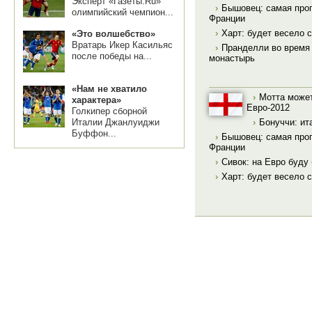
Эксперт «Газеты.Ru»
›
Бышовец: самая прог
олимпийский чемпион...
Франции
›
Харт: будет весело 
«Это волшебство»
Вратарь Икер Касильяс
›
Пранделли во время
после победы на...
монастырь
«Нам не хватило
›
Мотта может
характера»
Евро-2012
Голкипер сборной
›
Бонуччи: ит
Италии Джанлуиджи
Буффон...
›
Бышовец: самая прог
Франции
›
Сивок: на Евро буду
›
Харт: будет весело 