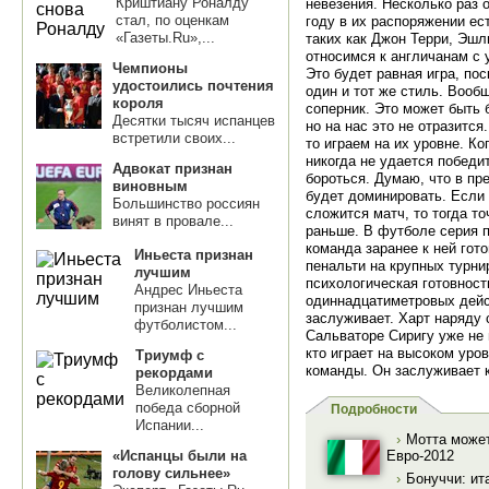
Криштиану Роналду
невезения. Несколько раз 
стал, по оценкам
году в их распоряжении ес
«Газеты.Ru»,...
таких как Джон Терри, Эшл
относимся к англичанам с 
Чемпионы
Это будет равная игра, по
удостоились почтения
один и тот же стиль. Вооб
короля
соперник. Это может быть 
Десятки тысяч испанцев
но на нас это не отразится
встретили своих...
то играем на их уровне. Ко
никогда не удается победи
Адвокат признан
бороться. Думаю, что в пр
виновным
будет доминировать. Если 
Большинство россиян
сложится матч, то тогда то
винят в провале...
раньше. В футболе серия п
команда заранее к ней гот
Иньеста признан
пенальти на крупных турнир
лучшим
психологическая готовност
Андрес Иньеста
одиннадцатиметровых дейст
признан лучшим
заслуживает. Харт наряду
футболистом...
Сальваторе Сиригу уже не 
кто играет на высоком уро
Триумф с
команды. Он заслуживает 
рекордами
Великолепная
победа сборной
Подробности
Испании...
›
Мотта может
«Испанцы были на
Евро-2012
голову сильнее»
›
Бонуччи: ит