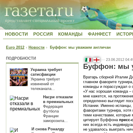
НОВОСТИ
РОССИЯ
КОМАНДЫ
ФАНФЕСТ
ИСТОР
Euro 2012
›
Новости
›
Буффон: мы уважаем англичан
ПОДРОБНОСТИ
—
23.06.2012 04:4
Буффон: мы 
Украина требует
сатисфакции
Вратарь сборной Италии 
Украина требует
главном фаворите турнира,
извинений от
команды и порассуждал о с
телеканала...
«У нас хорошая команда – 
мне кажется, на протяжени
Насри отказали
определенно выглядит пос
в премиальных
Испании. Именно испанцы,
Федерация
фаворитами турнира, хотя 
футбола
теми качествами, которые 
Франции
цитирует Буффона
пресс-
заморозила...
них всегда есть индивидуа
И снова Роналду
не удавалось выиграть ниче