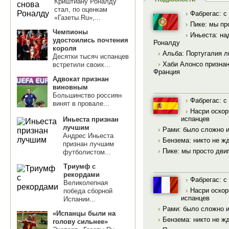
Криштиану Роналду
стал, по оценкам
›
Фабрегас: с
«Газеты.Ru»,...
›
Пике: мы пр
Чемпионы
›
Иньеста: на
удостоились почтения
Роналду
короля
›
Альба: Португалия л
Десятки тысяч испанцев
›
Хаби Алонсо признан
встретили своих...
Франция
Адвокат признан
виновным
Большинство россиян
›
Фабрегас: с
винят в провале...
›
Насри оскор
испанцев
Иньеста признан
лучшим
›
Рами: было сложно и
Андрес Иньеста
›
Бензема: никто не ж
признан лучшим
›
Пике: мы просто дви
футболистом...
Триумф с
рекордами
›
Фабрегас: с
Великолепная
›
Насри оскор
победа сборной
испанцев
Испании...
›
Рами: было сложно и
«Испанцы были на
›
Бензема: никто не ж
голову сильнее»