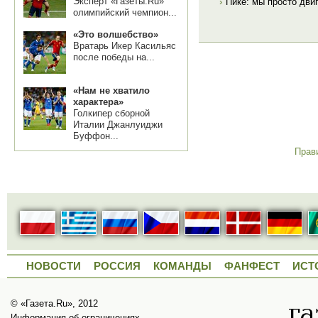
Эксперт «Газеты.Ru»
›
Пике: мы просто дви
олимпийский чемпион...
«Это волшебство»
Вратарь Икер Касильяс
после победы на...
«Нам не хватило
характера»
Голкипер сборной
Италии Джанлуиджи
Буффон...
Прав
НОВОСТИ
РОССИЯ
КОМАНДЫ
ФАНФЕСТ
ИСТ
© «Газета.Ru», 2012
Информация об ограничениях