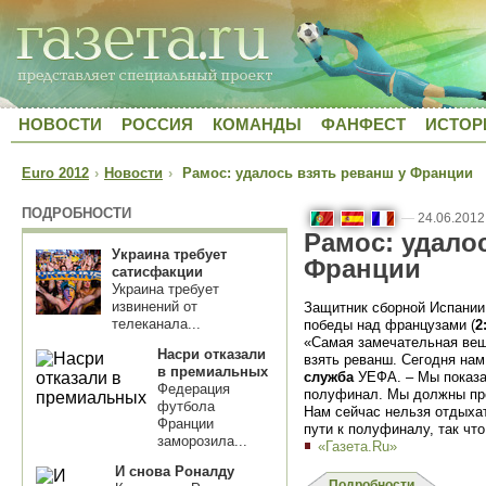
НОВОСТИ
РОССИЯ
КОМАНДЫ
ФАНФЕСТ
ИСТОР
Euro 2012
›
Новости
›
Рамос: удалось взять реванш у Франции
ПОДРОБНОСТИ
—
24.06.2012
Рамос: удало
Украина требует
Франции
сатисфакции
Украина требует
извинений от
Защитник сборной Испании
телеканала...
победы над французами (
2
«Самая замечательная вещ
Насри отказали
взять реванш. Сегодня нам
в премиальных
служба
УЕФА. – Мы показа
Федерация
полуфинал. Мы должны про
футбола
Нам сейчас нельзя отдыхат
Франции
пути к полуфиналу, так что
заморозила...
«Газета.Ru»
И снова Роналду
Подробности