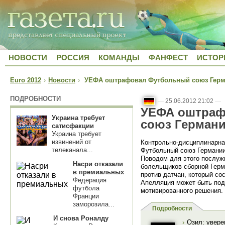
НОВОСТИ
РОССИЯ
КОМАНДЫ
ФАНФЕСТ
ИСТОР
Euro 2012
›
Новости
›
УЕФА оштрафовал Футбольный союз Герма
ПОДРОБНОСТИ
—
25.06.2012 21:02
—
УЕФА оштраф
Украина требует
союз Германи
сатисфакции
Украина требует
извинений от
Контрольно-дисциплинарн
телеканала...
Футбольный союз Германии
Поводом для этого послуж
Насри отказали
болельщиков сборной Герма
в премиальных
против датчан, который со
Федерация
Апелляция может быть пода
футбола
мотивированного решения.
Франции
заморозила...
Подробности
И снова Роналду
›
Озил: увере