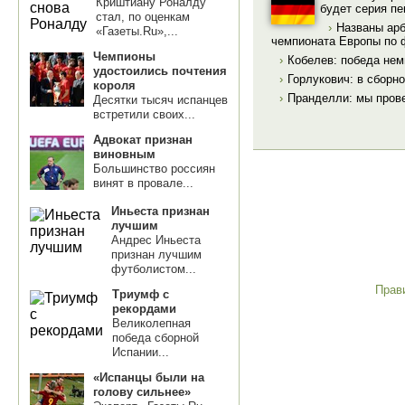
Криштиану Роналду
будет серия пе
стал, по оценкам
›
Названы ар
«Газеты.Ru»,...
чемпионата Европы по 
Чемпионы
›
Кобелев: победа нем
удостоились почтения
›
Горлукович: в сборн
короля
›
Пранделли: мы пров
Десятки тысяч испанцев
встретили своих...
Адвокат признан
виновным
Большинство россиян
винят в провале...
Иньеста признан
лучшим
Андрес Иньеста
признан лучшим
футболистом...
Прав
Триумф с
рекордами
Великолепная
победа сборной
Испании...
«Испанцы были на
голову сильнее»