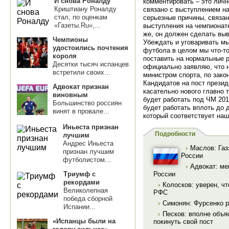
И снова Роналду
комментировать – это личн
Криштиану Роналду
связано с выступлением н
стал, по оценкам
серьезные причины, связан
«Газеты.Ru»,...
выступления на чемпионате
же, он должен сделать выв
Чемпионы
Убеждать и уговаривать мы
удостоились почтения
футбола в целом мы что-то
короля
поставить на нормальные р
Десятки тысяч испанцев
официально заявляю, что н
встретили своих...
министром спорта, по зако
Кандидатов на пост прези
Адвокат признан
касательно нового главно 
виновным
будет работать под ЧМ 201
Большинство россиян
будет работать вплоть до 
винят в провале...
который соответствует на
Иньеста признан
Подробности
лучшим
Андрес Иньеста
›
Маслов: Газ
признан лучшим
России
футболистом...
›
Адвокат: ме
Триумф с
России
рекордами
›
Колосков: уверен, ч
Великолепная
РФС
победа сборной
›
Симонян: Фурсенко р
Испании...
›
Песков: вполне объя
«Испанцы были на
покинуть свой пост