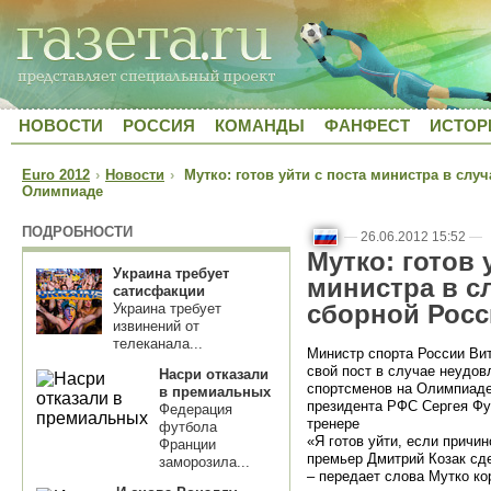
НОВОСТИ
РОССИЯ
КОМАНДЫ
ФАНФЕСТ
ИСТОР
Euro 2012
›
Новости
›
Мутко: готов уйти с поста министра в слу
Олимпиаде
ПОДРОБНОСТИ
—
26.06.2012 15:52
—
Мутко: готов 
Украина требует
министра в с
сатисфакции
сборной Росс
Украина требует
извинений от
телеканала...
Министр спорта России Вит
свой пост в случае неудо
Насри отказали
спортсменов на Олимпиаде
в премиальных
президента РФС Сергея Фу
Федерация
тренере
футбола
«Я готов уйти, если причин
Франции
премьер Дмитрий Козак сд
заморозила...
– передает слова Мутко ко