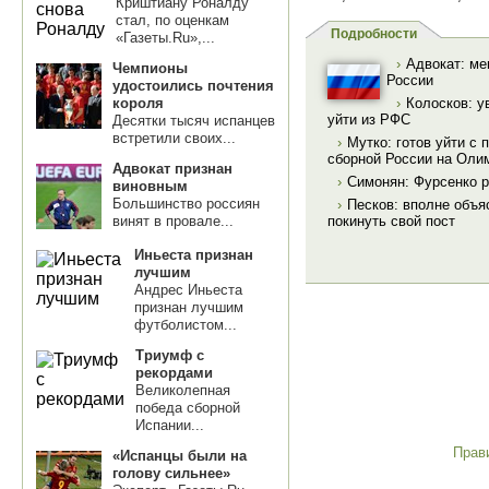
Криштиану Роналду
стал, по оценкам
Подробности
«Газеты.Ru»,...
›
Адвокат: ме
Чемпионы
России
удостоились почтения
короля
›
Колосков: у
уйти из РФС
Десятки тысяч испанцев
встретили своих...
›
Мутко: готов уйти с 
сборной России на Оли
Адвокат признан
›
Симонян: Фурсенко р
виновным
Большинство россиян
›
Песков: вполне объя
винят в провале...
покинуть свой пост
Иньеста признан
лучшим
Андрес Иньеста
признан лучшим
футболистом...
Триумф с
рекордами
Великолепная
победа сборной
Испании...
Прав
«Испанцы были на
голову сильнее»