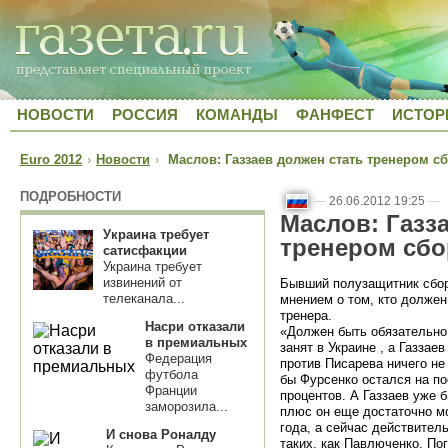
НОВОСТИ
РОССИЯ
КОМАНДЫ
ФАНФЕСТ
ИСТОР
Euro 2012
›
Новости
›
Маслов: Газзаев должен стать тренером с
ПОДРОБНОСТИ
—
26.06.2012 19:25
—
Маслов: Газз
Украина требует
тренером сбо
сатисфакции
Украина требует
извинений от
Бывший полузащитник сбо
телеканала...
мнением о том, кто должен
тренера.
Насри отказали
«Должен быть обязательно 
в премиальных
занят в Украине , а Газзаев
Федерация
против Писарева ничего не
футбола
бы Фурсенко остался на по
Франции
процентов. А Газзаев уже б
заморозила...
плюс он еще достаточно м
года, а сейчас действител
И снова Роналду
таких, как Павлюченко, По