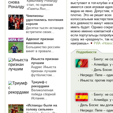
Криштиану Роналду
выступают в топ-клубах и 
стал, по оценкам
имеется своя игровая идея
«Газеты.Ru»,...
видна не явно. Допустим, 
плотно. Это не решит всех 
Чемпионы
колоссальным мастерством 
удостоились почтения
все девяносто минут невоз
короля
иметь будет. Однако сокр
Десятки тысяч испанцев
можно именно компактной и
встретили своих...
если португальцы попробую
Адвокат признан
сразу же «разденут», так к
виновным
наиграешь».
РИА «Новос
Большинство россиян
винят в провале...
Подробности
Иньеста признан
›
Бенту: не с
лучшим
›
Алмейда: у 
Андрес Иньеста
›
Дель Боске:
признан лучшим
футболистом...
›
Негредо: Пепе -- од
›
Иньеста: против пор
Триумф с
рекордами
Великолепная
победа сборной
›
Бенту: не с
Испании...
›
Алмейда: у 
›
Дель Боске: мы долж
«Испанцы были на
голову сильнее»
›
Негредо: Пепе -- од