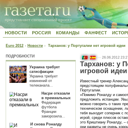
НОВОСТИ
РОССИЯ
КОМАНДЫ
ФАНФЕСТ
ИСТОР
Euro 2012
›
Новости
›
Тарханов: у Португалии нет игровой идеи
ПОДРОБНОСТИ
—
26.06.2012 23:2
Тарханов: у П
Украина требует
игровой идеи
сатисфакции
Украина требует
извинений от
Известный тренер Алексан
телеканала...
предстоящем полуфинальн
Португалии.
Насри отказали
«Помимо Роналду и самоот
в премиальных
предложить испанцам. Увы,
Федерация
можно говорить о таких пр
футбола
техническом оснащении, ли
Франции
тебя выходит соперник с п
заморозила...
игрой, среди плюсов оста
это Криштиану Роналду, – 
И снова Роналду
они развиты не очень хоро