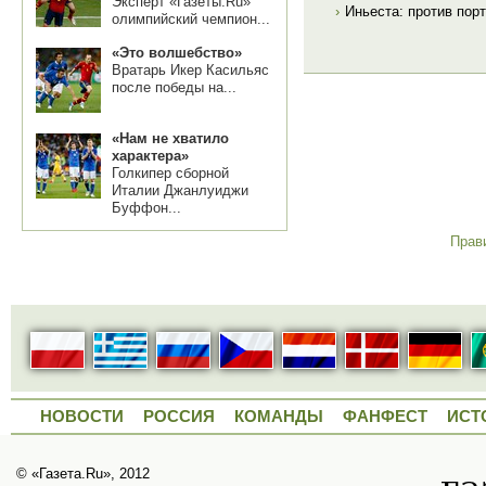
Эксперт «Газеты.Ru»
›
Иньеста: против пор
олимпийский чемпион...
«Это волшебство»
Вратарь Икер Касильяс
после победы на...
«Нам не хватило
характера»
Голкипер сборной
Италии Джанлуиджи
Буффон...
Прав
НОВОСТИ
РОССИЯ
КОМАНДЫ
ФАНФЕСТ
ИСТ
© «Газета.Ru», 2012