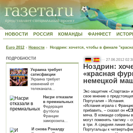
НОВОСТИ
РОССИЯ
КОМАНДЫ
ФАНФЕСТ
ИСТОР
Euro 2012
›
Новости
›
Ноздрин: хочется, чтобы в финале "красн
ПОДРОБНОСТИ
—
27.06.2012 02:3
Ноздрин: хоч
Украина требует
«красная фур
сатисфакции
немецкой ма
Украина требует
извинений от
телеканала...
Экс-защитник «Спартака» 
свое мнение о предстояще
Насри отказали
Португалия – Испания.
в премиальных
«Испания играла с Францие
Федерация
прибавить, – сказал он
«СЭ
футбола
мяча. В команде собраны 
Франции
могут поменять тактику – 
заморозила...
в три. А средняя линия бы
И снова Роналду
Португальцы к четвертьфин