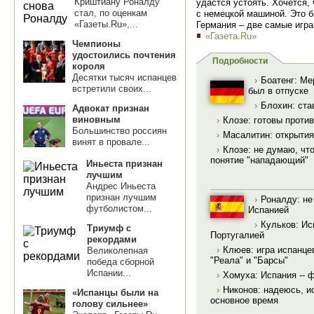
Криштиану Роналду
удастся устоять. Хочется,
стал, по оценкам
с немецкой машиной. Это б
«Газеты.Ru»,...
Германия – две самые игр
«Газета.Ru»
Чемпионы
удостоились почтения
Подробности
короля
Десятки тысяч испанцев
›
Боатенг: Ме
встретили своих...
был в отпуске
›
Блохин: ста
Адвокат признан
виновным
›
Клозе: готовы проти
Большинство россиян
›
Масалитин: открытия
винят в провале...
›
Клозе: не думаю, чт
понятие "нападающий"
Иньеста признан
лучшим
Андрес Иньеста
признан лучшим
›
Роналду: н
футболистом...
Испанией
›
Кульков: Ис
Триумф с
Португалией
рекордами
›
Клюев: игра испанце
Великолепная
"Реала" и "Барсы"
победа сборной
Испании...
›
Хомуха: Испания -- 
›
Никонов: надеюсь, и
«Испанцы были на
основное время
голову сильнее»