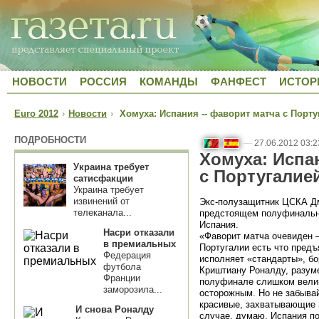
НОВОСТИ
РОССИЯ
КОМАНДЫ
ФАНФЕСТ
ИСТОР
Euro 2012
›
Новости
›
Хомуха: Испания -- фаворит матча с Порту
ПОДРОБНОСТИ
—
27.06.2012 03:2
Хомуха: Испа
Украина требует
с Португалие
сатисфакции
Украина требует
извинений от
Экс-полузащитник ЦСКА Дм
телеканала...
предстоящем полуфинально
Испания.
Насри отказали
«Фаворит матча очевиден –
в премиальных
Португалии есть что предъ
Федерация
исполняет «стандарты», бо
футбола
Криштиану Роналду, разуме
Франции
полуфинале слишком велик
заморозила...
осторожным. Но не забывай
красивые, захватывающие 
И снова Роналду
случае, думаю, Испания по