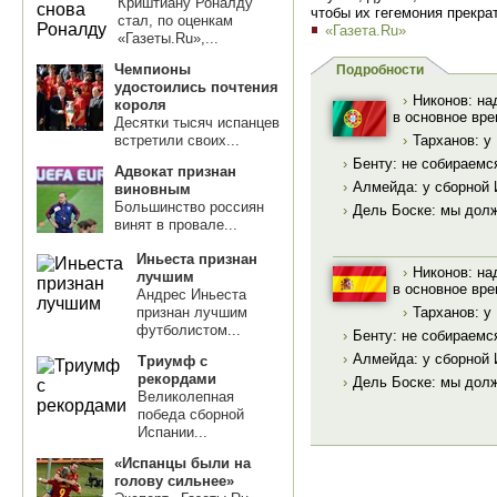
Криштиану Роналду
чтобы их гегемония прекра
стал, по оценкам
«Газета.Ru»
«Газеты.Ru»,...
Чемпионы
Подробности
удостоились почтения
›
Никонов: на
короля
в основное вр
Десятки тысяч испанцев
встретили своих...
›
Тарханов: у
›
Бенту: не собираемс
Адвокат признан
›
Алмейда: у сборной 
виновным
Большинство россиян
›
Дель Боске: мы долж
винят в провале...
Иньеста признан
›
Никонов: на
лучшим
в основное вр
Андрес Иньеста
›
Тарханов: у
признан лучшим
футболистом...
›
Бенту: не собираемс
›
Алмейда: у сборной 
Триумф с
рекордами
›
Дель Боске: мы долж
Великолепная
победа сборной
Испании...
«Испанцы были на
голову сильнее»