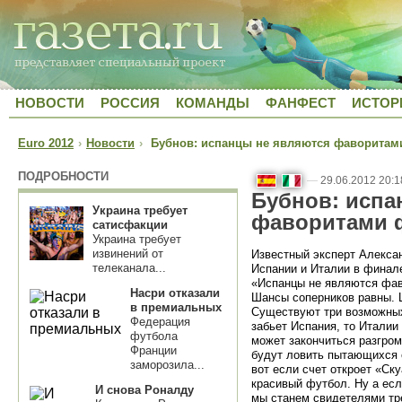
НОВОСТИ
РОССИЯ
КОМАНДЫ
ФАНФЕСТ
ИСТОР
Euro 2012
›
Новости
›
Бубнов: испанцы не являются фаворитами
ПОДРОБНОСТИ
—
29.06.2012 20:1
Бубнов: испа
Украина требует
фаворитами 
сатисфакции
Украина требует
извинений от
Известный эксперт Алекса
телеканала...
Испании и Италии в финал
«Испанцы не являются фав
Насри отказали
Шансы соперников равны. Ц
в премиальных
Существуют три возможных
Федерация
забьет Испания, то Италии
футбола
может закончиться разгром
Франции
будут ловить пытающихся е
заморозила...
вот если счет откроет «Ск
красивый футбол. Ну а есл
И снова Роналду
мы станем свидетелями тре