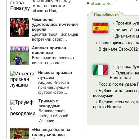
Криштиану Роналду
«Газета.Ru»
стал, по оценкам
«Газеты.Ru»,...
Подробности
Чемпионы
›
Проэнса буд
удостоились почтения
короля
›
Билич: Испа
Десятки тысяч испанцев
›
Диаманти: м
встретили своих...
›
Пирло признан лучши
Адвокат признан
›
В финале Евро-2012
виновным
Большинство россиян
винят в провале...
›
Проэнса буд
Иньеста признан
›
Галицкий: н
лучшим
Балотелли
Андрес Иньеста
›
Росси: после удара 
признан лучшим
›
Бубнов: итальянцы п
футболистом...
всеоружии
Триумф с
›
Лесняк: всем ясно, 
рекордами
против Италии
Великолепная
победа сборной
Испании...
«Испанцы были на
голову сильнее»