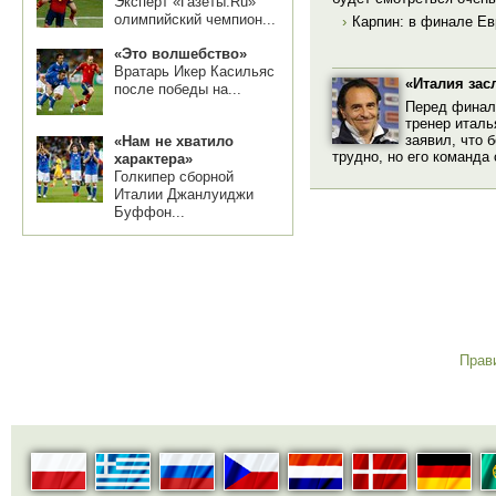
Эксперт «Газеты.Ru»
олимпийский чемпион...
›
Карпин: в финале Ев
«Это волшебство»
Вратарь Икер Касильяс
«Италия зас
после победы на...
Перед финал
тренер италь
заявил, что 
«Нам не хватило
трудно, но его команда 
характера»
Голкипер сборной
Италии Джанлуиджи
Буффон...
Прав