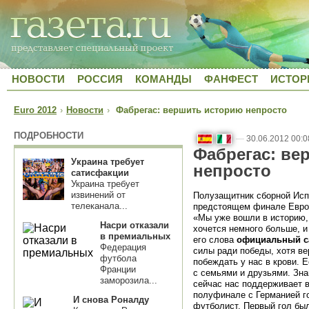
НОВОСТИ
РОССИЯ
КОМАНДЫ
ФАНФЕСТ
ИСТОР
Euro 2012
›
Новости
›
Фабрегас: вершить историю непросто
ПОДРОБНОСТИ
—
30.06.2012 00:0
Фабрегас: ве
Украина требует
непросто
сатисфакции
Украина требует
извинений от
Полузащитник сборной Исп
телеканала...
предстоящем финале Евро-
«Мы уже вошли в историю,
Насри отказали
хочется немного больше, и
в премиальных
его слова
официальный с
Федерация
силы ради победы, хотя в
футбола
побеждать у нас в крови. 
Франции
с семьями и друзьями. Зн
заморозила...
сейчас нас поддерживает 
полуфинале с Германией го
И снова Роналду
футболист. Первый гол был