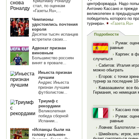
Криштиану Роналду
центрфорварда. Надо попы
стал, по оценкам
Антонио Кассано и прежде 
«Газеты.Ru»,...
великолепен в предыдущем
победитель которого по пр
Чемпионы
турнира».
«Газета.Ru»
удостоились почтения
короля
Десятки тысяч испанцев
Подробности
встретили своих...
›
Румак: оцен
равные
Адвокат признан
виновным
›
Карпин: в ф
Большинство россиян
случиться
винят в провале...
›
Сабитов: Италия игр
можно обыграть
Иньеста признан
›
Егоров: с точки зрен
лучшим
турнир за последние 10
Андрес Иньеста
признан лучшим
›
Кавазашвили: все б
футболистом...
Германия, но немецкая
Триумф с
рекордами
›
Кассано пов
Великолепная
победа сборной
›
Румак: оцен
равные
Испании...
›
Ловчев: Балотелли -
«Испанцы были на
›
Шмейхель: игрок, ко
голову сильнее»
будет смотреться очень