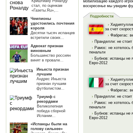
Криштиану Роналду
мобилизацию каждого игрок
стал, по оценкам
воскресенье мы увидим фу
«Газеты.Ru»,...
Подробности
Чемпионы
удостоились почтения
›
Хидиятуллин
короля
за счет скоро
Десятки тысяч испанцев
›
Фабрегас: в
встретили своих...
›
Пранделли: не стоит
Адвокат признан
›
Рамос: не хотелось 
виновным
пенальти
Большинство россиян
›
Бубнов: испанцы не
винят в провале...
Евро-2012
Иньеста признан
лучшим
Андрес Иньеста
›
Хидиятуллин
признан лучшим
за счет скоро
футболистом...
›
Фабрегас: в
›
Пранделли: не стоит
Триумф с
рекордами
›
Рамос: не хотелось 
Великолепная
пенальти
победа сборной
›
Бубнов: испанцы не
Испании...
Евро-2012
«Испанцы были на
голову сильнее»