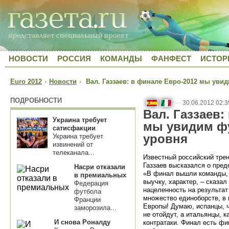
НОВОСТИ
РОССИЯ
КОМАНДЫ
ФАНФЕСТ
ИСТОР
Euro 2012
›
Новости
›
Вал. Газзаев: в финале Евро-2012 мы уви
ПОДРОБНОСТИ
—
30.06.2012 02:3
Вал. Газзаев:
Украина требует
мы увидим ф
сатисфакции
уровня
Украина требует
извинений от
телеканала...
Известный российский тре
Газзаев высказался о пре
Насри отказали
«В финал вышли команды, 
в премиальных
выучку, характер, – сказал
Федерация
нацеленность на результат
футбола
множество единоборств, в 
Франции
Европы! Думаю, испанцы, чт
заморозила...
не отойдут, а итальянцы, к
И снова Роналду
контратаки. Финал есть ф