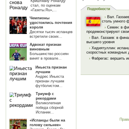
Криштиану Роналду
стал, по оценкам
Подробности
«Газеты.Ru»,...
›
Вал. Газзае
Чемпионы
столь умного 
удостоились почтения
короля
›
Семин: в фи
продемонстрируют свои
Десятки тысяч испанцев
встретили своих...
›
Вал. Газзаев: в фин
высшего уровня
Адвокат признан
›
Хидиятуллин: испанц
виновным
скоростных командных 
Большинство россиян
винят в провале...
›
Фабрегас: вершить и
Иньеста признан
лучшим
Андрес Иньеста
признан лучшим
футболистом...
Триумф с
рекордами
Великолепная
победа сборной
Испании...
Прав
«Испанцы были на
голову сильнее»