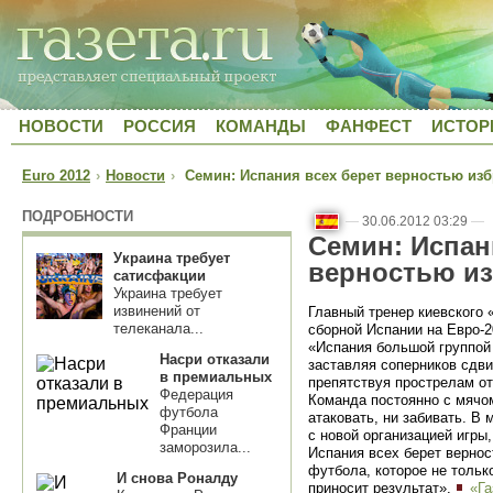
НОВОСТИ
РОССИЯ
КОМАНДЫ
ФАНФЕСТ
ИСТОР
Euro 2012
›
Новости
›
Семин: Испания всех берет верностью из
ПОДРОБНОСТИ
—
30.06.2012 03:29
—
Семин: Испан
Украина требует
верностью и
сатисфакции
Украина требует
извинений от
Главный тренер киевского
телеканала...
сборной Испании на Евро-2
«Испания большой группой 
Насри отказали
заставляя соперников сдви
в премиальных
препятствуя прострелам от
Федерация
Команда постоянно с мячом
футбола
атаковать, ни забивать. В
Франции
с новой организацией игры,
заморозила...
Испания всех берет верно
футбола, которое не тольк
И снова Роналду
приносит результат».
«Га