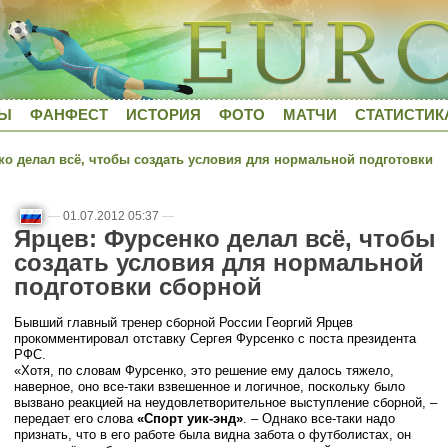
ДЫ
ФАНФЕСТ
ИСТОРИЯ
ФОТО
МАТЧИ
СТАТИСТИК
о делал всё, чтобы создать условия для нормальной подготовки
—
01.07.2012 05:37
—
Ярцев: Фурсенко делал всё, чтобы
создать условия для нормальной
подготовки сборной
Бывший главный тренер сборной России Георгий Ярцев
прокомментировал отставку Сергея Фурсенко с поста президента
РФС.
«Хотя, по словам Фурсенко, это решение ему далось тяжело,
наверное, оно все-таки взвешенное и логичное, поскольку было
вызвано реакцией на неудовлетворительное выступление сборной, –
передает его слова
«Спорт уик-энд»
. – Однако все-таки надо
признать, что в его работе была видна забота о футболистах, он