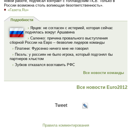
новой работе, подписал контракт с голландским ПСВ. Только в
России возможна столь вопиющая безответственность».
«Газета.Ru»
Подробности
›
Ярцев: не согласен с иcтерией, которая сейчас
поднялась вокруг Аршавина
›
Саленко: причина провального выступления
сборной России на Евро -- безволие лидеров команды
›
Платини: Фурсенко ничего мне не говорил
›
Пюэль: у россиян не было игрока, который подгонял бы
партнеров хлыстом
›
Зубков отказался возглавить РФС
Все новости команды
Все новости Euro2012
Tweet
Правила комментирования