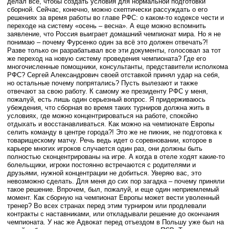
делал всё, чтобы создать условия для нормальной подготовки
сборной. Сейчас, конечно, можно скептически рассуждать о его
решениях за время работы во главе РФС: о каком-то кодексе чести и
переходе на систему «осень – весна». А еще можно вспомнить
заявление, что Россия выиграет домашний чемпионат мира. Но я не
понимаю – почему Фурсенко один за всё это должен отвечать?!
Разве только он разрабатывал все эти документы, голосовал за тот
же переход на новую систему проведения чемпионата? Где его
многочисленные помощники, консультанты, представители исполкома
РФС? Сергей Александрович своей отставкой принял удар на себя,
но остальные почему попрятались? Пусть вылезают и также
отвечают за свою работу. К самому же президенту РФС у меня,
пожалуй, есть лишь один серьезный вопрос. Я придерживаюсь
убеждения, что сборная во время таких турниров должна жить в
условиях, где можно концентрироваться на работе, спокойно
отдыхать и восстанавливаться. Как можно на чемпионате Европы
селить команду в центре города?! Это же не пикник, не подготовка к
товарищескому матчу. Речь ведь идет о соревновании, которое в
карьере многих игроков случается один раз, они должны быть
полностью сконцентрированы на игре. А когда в отеле ходят какие-то
болельщики, игроки постоянно встречаются с родителями и
друзьями, нужной концентрации не добиться. Уверяю вас, это
невозможно сделать. Для меня до сих пор загадка – почему приняли
такое решение. Впрочем, был, пожалуй, и еще один неприемлемый
момент. Как сборную на чемпионат Европы может вести уволенный
тренер? Во всех странах перед этим турниром или продлевали
контракты с наставниками, или откладывали решение до окончания
чемпионата. У нас же Адвокат перед отъездом в Польшу уже был на