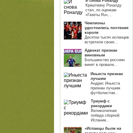
И снова Роналду
Криштиану Роналду
стал, по оценкам
«Газеты.Ru»,...
Чемпионы
удостоились почтения
короля
Десятки тысяч испанцев
встретили своих...
Адвокат признан
виновным
Большинство россиян
винят в провале...
Иньеста признан
лучшим
Андрес Иньеста
признан лучшим
футболистом...
Триумф с
рекордами
Великолепная
победа сборной
Испании...
«Испанцы были на