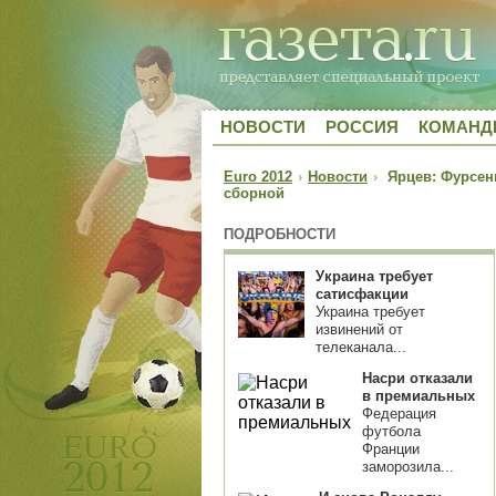
НОВОСТИ
РОССИЯ
КОМАН
Euro 2012
›
Новости
›
Ярцев: Фурсенк
сборной
ПОДРОБНОСТИ
Украина требует
сатисфакции
Украина требует
извинений от
телеканала...
Насри отказали
в премиальных
Федерация
футбола
Франции
заморозила...