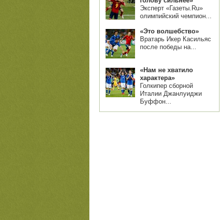
голову сильнее»
Эксперт «Газеты.Ru»
олимпийский чемпион...
«Это волшебство»
Вратарь Икер Касильяс
после победы на...
«Нам не хватило
характера»
Голкипер сборной
Италии Джанлуиджи
Буффон...