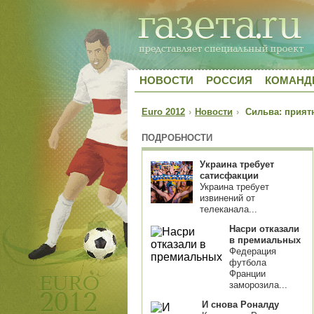
НОВОСТИ
РОССИЯ
КОМАН
Euro 2012
›
Новости
›
Сильва: приятн
ПОДРОБНОСТИ
Украина требует
сатисфакции
Украина требует
извинений от
телеканала...
Насри отказали
в премиальных
Федерация
футбола
Франции
заморозила...
И снова Роналду