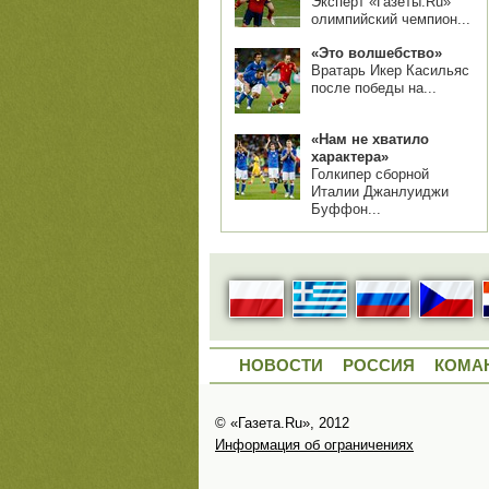
Эксперт «Газеты.Ru»
олимпийский чемпион...
«Это волшебство»
Вратарь Икер Касильяс
после победы на...
«Нам не хватило
характера»
Голкипер сборной
Италии Джанлуиджи
Буффон...
НОВОСТИ
РОССИЯ
КОМА
© «Газета.Ru», 2012
Информация об ограничениях