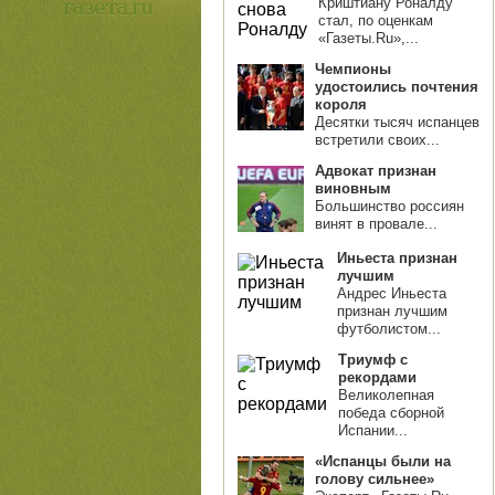
Криштиану Роналду
стал, по оценкам
«Газеты.Ru»,...
Чемпионы
удостоились почтения
короля
Десятки тысяч испанцев
встретили своих...
Адвокат признан
виновным
Большинство россиян
винят в провале...
Иньеста признан
лучшим
Андрес Иньеста
признан лучшим
футболистом...
Триумф с
рекордами
Великолепная
победа сборной
Испании...
«Испанцы были на
голову сильнее»