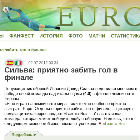
ДЫ
ФАНФЕСТ
ИСТОРИЯ
ФОТО
МАТЧИ
СТАТИСТИК
о забить гол в финале
—
02.07.2012 03:34
—
Сильва: приятно забить гол в
финале
Полузащитник сборной Испании Давид Сильва поделился мнением о
победе своей команды над итальянцами (
4:0
) в финале чемпионате
Европы.
«Я не играл на чемпионате мира, так что мне особенно приятно
выиграть Евро. Отдельно приятно забить гол в финале, – цитирует
полузащитника корреспондент «Газеты.Ru». – У нас отличная
команда, которая может победить любую сборную. Надеюсь, что в
следующем сезоне добьюсь немалых успехов».
«Газета.Ru»
Подробности