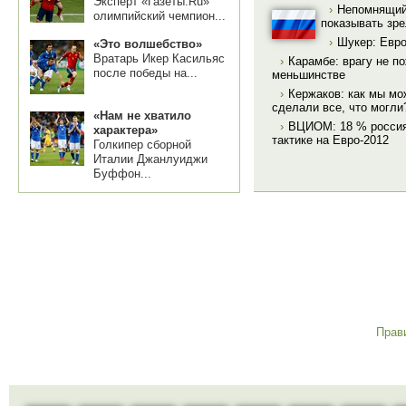
Эксперт «Газеты.Ru»
›
Непомнящий:
олимпийский чемпион...
показывать зр
›
Шукер: Евро
«Это волшебство»
Вратарь Икер Касильяс
›
Карамбе: врагу не п
после победы на...
меньшинстве
›
Кержаков: как мы мо
сделали все, что могли
«Нам не хватило
›
ВЦИОМ: 18 % россиян
характера»
тактике на Евро-2012
Голкипер сборной
Италии Джанлуиджи
Буффон...
Прав