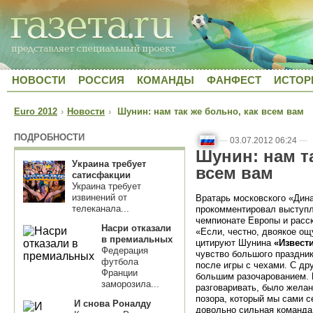
НОВОСТИ
РОССИЯ
КОМАНДЫ
ФАНФЕСТ
ИСТОР
Euro 2012
›
Новости
›
Шунин: нам так же больно, как всем вам
ПОДРОБНОСТИ
—
03.07.2012 06:24
—
Шунин: нам та
Украина требует
всем вам
сатисфакции
Украина требует
извинений от
Вратарь московского «Дин
телеканала...
прокомментировал выступл
чемпионате Европы и расск
Насри отказали
«Если, честно, двоякое ощ
в премиальных
цитируют Шунина
«Извест
Федерация
чувство большого праздник
футбола
после игры с чехами. С дру
Франции
большим разочарованием. П
заморозила...
разговаривать, было желан
позора, который мы сами се
И снова Роналду
довольно сильная команда