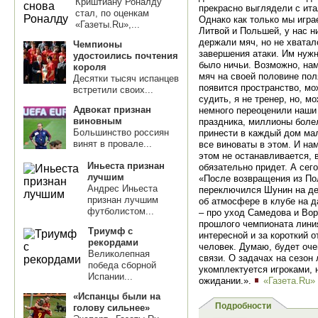
Криштиану Роналду
прекрасно выглядели с ита
стал, по оценкам
Однако как только мы игра
«Газеты.Ru»,...
Литвой и Польшей, у нас н
держали мяч, но не хвата
Чемпионы
завершения атаки. Им нужн
удостоились почтения
было ничьи. Возможно, нам
короля
мяч на своей половине пол
Десятки тысяч испанцев
появится пространство, мо
встретили своих...
судить, я не тренер, но, 
Адвокат признан
немного переоценили наши
виновным
праздника, миллионы боле
Большинство россиян
принести в каждый дом мал
винят в провале...
все виноваты в этом. И нам
этом не останавливается, 
Иньеста признан
обязательно придет. А сег
лучшим
«После возвращения из По
Андрес Иньеста
переключился Шунин на де
признан лучшим
об атмосфере в клубе на д
футболистом...
– про уход Самедова и Вор
прошлого чемпионата лини
Триумф с
интересной и за короткий 
рекордами
человек. Думаю, будет оче
Великолепная
связи. О задачах на сезон 
победа сборной
укомплектуется игроками, н
Испании...
ожидании.».
«Газета.Ru»
«Испанцы были на
Подробности
голову сильнее»