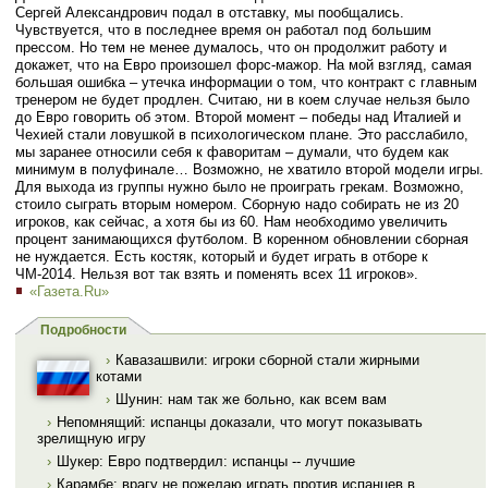
Сергей Александрович подал в отставку, мы пообщались.
Чувствуется, что в последнее время он работал под большим
прессом. Но тем не менее думалось, что он продолжит работу и
докажет, что на Евро произошел форс-мажор. На мой взгляд, самая
большая ошибка – утечка информации о том, что контракт с главным
тренером не будет продлен. Считаю, ни в коем случае нельзя было
до Евро говорить об этом. Второй момент – победы над Италией и
Чехией стали ловушкой в психологическом плане. Это расслабило,
мы заранее относили себя к фаворитам – думали, что будем как
минимум в полуфинале… Возможно, не хватило второй модели игры.
Для выхода из группы нужно было не проиграть грекам. Возможно,
стоило сыграть вторым номером. Сборную надо собирать не из 20
игроков, как сейчас, а хотя бы из 60. Нам необходимо увеличить
процент занимающихся футболом. В коренном обновлении сборная
не нуждается. Есть костяк, который и будет играть в отборе к
ЧМ-2014. Нельзя вот так взять и поменять всех 11 игроков».
«Газета.Ru»
Подробности
›
Кавазашвили: игроки сборной стали жирными
котами
›
Шунин: нам так же больно, как всем вам
›
Непомнящий: испанцы доказали, что могут показывать
зрелищную игру
›
Шукер: Евро подтвердил: испанцы -- лучшие
›
Карамбе: врагу не пожелаю играть против испанцев в