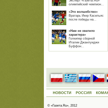
Эксперт «Газеты.Ru»
олимпийский чемпион...
«Это волшебство»
Вратарь Икер Касильяс
после победы на...
«Нам не хватило
характера»
Голкипер сборной
Италии Джанлуиджи
Буффон...
НОВОСТИ
РОССИЯ
КОМА
© «Газета.Ru», 2012