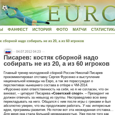
ДЫ
ФАНФЕСТ
ИСТОРИЯ
ФОТО
МАТЧИ
СТАТИСТИК
 сборной надо собирать не из 20, а из 60 игроков
—
04.07.2012 04:23
—
Писарев: костяк сборной надо
собирать не из 20, а из 60 игроков
Главный тренер молодежной сборной России Николай Писарев
прокомментировал отставку Сергея Фурсенко и выступление
национальной команды на Евро, а так же порассуждал о
перспективах нынешнего состава в отборе к ЧМ-2014.
«Фурсенко взял ответственность на себя, но я не согласен, что он
виноват, – цитирует Писарева
«Советский спорт»
. – Президент не
должен отвечать за невыход из группы. Несправедливо всю вину
перекладывать на него. Общался с ним после игры с греками и был
абсолютно уверен, что мы продолжаем работать. У нас интересные
идеи, программы развития. Но потом вот эта неожиданная отставка…
Для меня она стала большой неожиданностью. Уже после того как