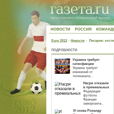
НОВОСТИ
РОССИЯ
КОМАН
Euro 2012
›
Новости
›
Писарев: костяк
ПОДРОБНОСТИ
Украина требует
сатисфакции
Украина требует
извинений от
телеканала...
Насри отказали
в премиальных
Федерация
футбола
Франции
заморозила...
И снова Роналду