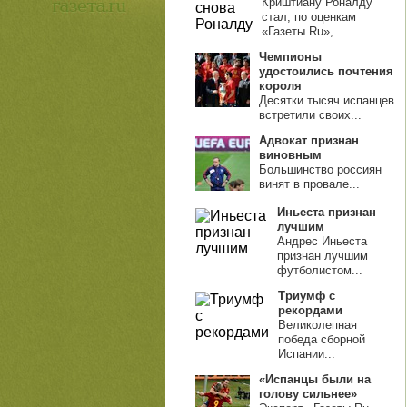
Криштиану Роналду
стал, по оценкам
«Газеты.Ru»,...
Чемпионы
удостоились почтения
короля
Десятки тысяч испанцев
встретили своих...
Адвокат признан
виновным
Большинство россиян
винят в провале...
Иньеста признан
лучшим
Андрес Иньеста
признан лучшим
футболистом...
Триумф с
рекордами
Великолепная
победа сборной
Испании...
«Испанцы были на
голову сильнее»