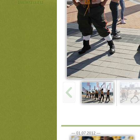
—
01.07.2012
—