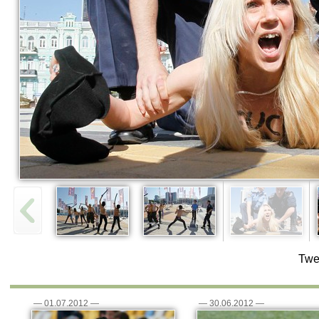
Twe
—
01.07.2012
—
—
30.06.2012
—