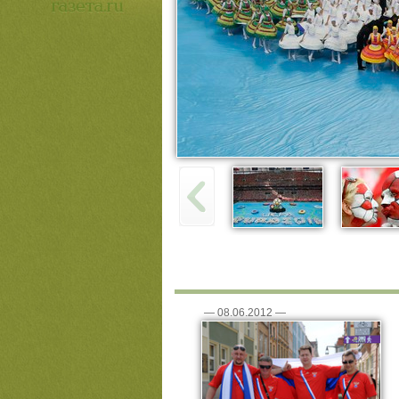
—
08.06.2012
—