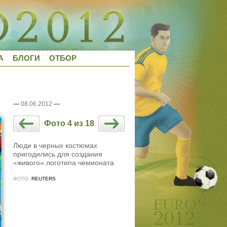
А
БЛОГИ
ОТБОР
—
08.06.2012
—
Фото 4 из 18
Люди в черных костюмах
пригодились для создания
«живого» логотипа чемионата
ФОТО:
REUTERS