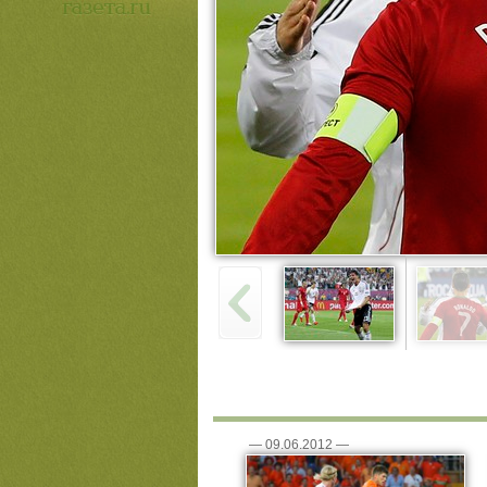
—
09.06.2012
—