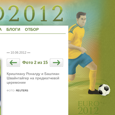
А
БЛОГИ
ОТБОР
—
10.06.2012
—
Фото 2 из 15
Криштиану Роналду и Баштиан
Швайнтайгер на предматчевой
церемонии
ФОТО:
REUTERS