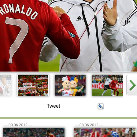
Tweet
—
09.06.2012
—
—
08.06.2012
—