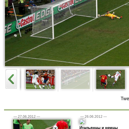
Twe
—
27.06.2012
—
—
26.06.2012
—
Итальянцы и немцы