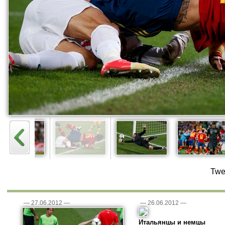
Twe
—
27.06.2012
—
—
26.06.2012
—
Итальянцы и немцы