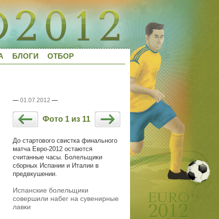
А
БЛОГИ
ОТБОР
—
01.07.2012
—
Фото 1 из 11
До стартового свистка финального
матча Евро-2012 остаются
считанные часы. Болельщики
сборных Испании и Италии в
предвкушении.
Испанские болельщики
совершили набег на сувенирные
лавки