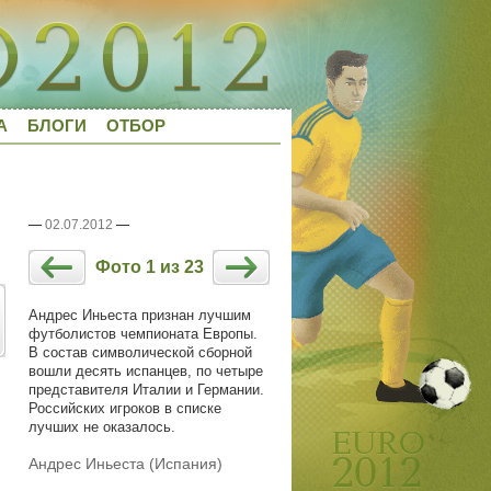
А
БЛОГИ
ОТБОР
—
02.07.2012
—
Фото 1 из 23
Андрес Иньеста признан лучшим
футболистов чемпионата Европы.
В состав символической сборной
вошли десять испанцев, по четыре
представителя Италии и Германии.
Российских игроков в списке
лучших не оказалось.
Андрес Иньеста (Испания)