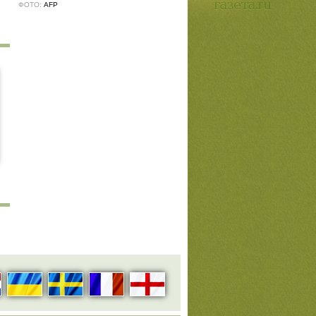
ФОТО:
AFP