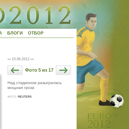
А
БЛОГИ
ОТБОР
—
15.06.2012
—
Фото 5 из 17
Над стадионом разыгралась
мощная гроза
ФОТО:
REUTERS