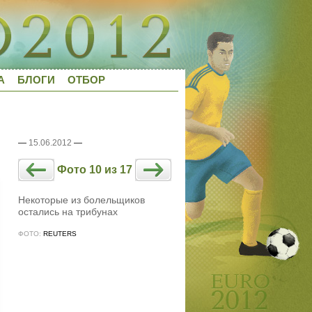
А
БЛОГИ
ОТБОР
—
15.06.2012
—
Фото 10 из 17
Некоторые из болельщиков
остались на трибунах
ФОТО:
REUTERS