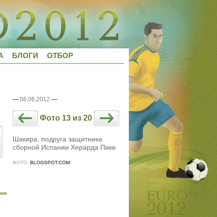
А
БЛОГИ
ОТБОР
—
06.06.2012
—
Фото 13 из 20
Шакира, подруга защитника
сборной Испании Херарда Пике
ФОТО:
BLOGSPOT.COM