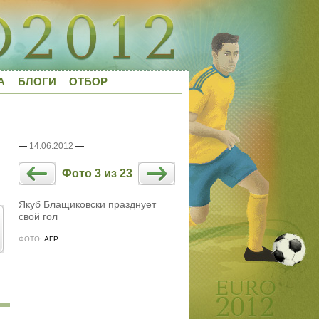
А
БЛОГИ
ОТБОР
—
14.06.2012
—
Фото 3 из 23
Якуб Блащиковски празднует
свой гол
ФОТО:
AFP