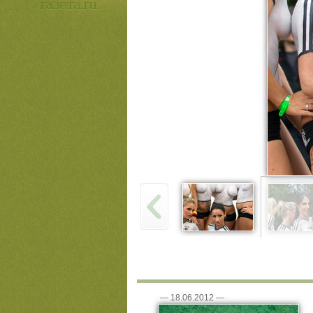
—
18.06.2012
—